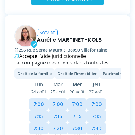
NOTAIRE
Aurélie MARTINET-KOLB
255 Rue Serge Mauroit, 38090 Villefontaine
Accepte l'aide juridictionnelle
J’accompagne mes clients dans toutes les
étapes importantes de leur vie (mariage,
Droit de la famille
Droit de l'immobilier
Patrimoine et fisc
acquisition, vente, séparation, transmission,
décès, … ), avec rigueur et bienveillance.
Lun
Mar
Mer
Jeu
24 août
25 août
26 août
27 août
Tous les créneaux ne sont pas en ligne,
n'hésitez pas à m'appeler si aucun horaire ne
7:00
7:00
7:00
7:00
vous convient.
7:15
7:15
7:15
7:15
7:30
7:30
7:30
7:30