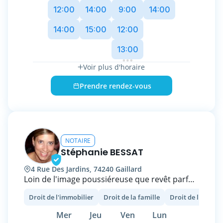
et administratives. Fort de plus de 20 années
12:00
14:00
9:00
14:00
d'expérience, je m'engage à fournir un service
de qualité, transparent et adapté à vos
14:00
15:00
12:00
besoins. Prenez rendez-vous pour échanger
13:00
sur vos projets et obtenir des réponses à vos
questions juridiques.
Voir plus d'horaire
Prendre rendez-vous
NOTAIRE
Stéphanie BESSAT
4 Rue Des Jardins, 74240 Gaillard
Loin de l'image poussiéreuse que revêt parfois
cette profession, je propose de vous
Droit de l'immobilier
Droit de la famille
Droit de l'entrep
accompagner au gré des étapes importantes
de votre vie.
Mer
Jeu
Ven
Lun