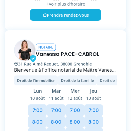
Voir plus d'horaire
Prendre rendez-vous
NOTAIRE
Vanessa PACE-CABROL
31 Rue Aimé Requet, 38000 Grenoble
Bienvenue à l'office notarial de Maître Vanessa
PACE-CABROL, situé à Grenoble, au cœur du
Droit de l'immobilier
Droit de la famille
Droit de l'entrep
quartier de la Presqu’île (en face du C.E.A.).
L’implantation dans ce quartier en plein
Lun
Mar
Mer
Jeu
développement, a été un choix tourné vers
10 août
11 août
12 août
13 août
l’avenir.
C’est aussi le choix d’une accessibilité et d’un
7:00
7:00
7:00
7:00
stationnement facilité, à quelques minutes du
centre-ville, grâce aux infrastructures
8:00
8:00
8:00
8:00
environnantes :