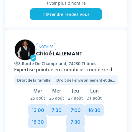
Voir plus d'horaire
auprès des Chambériens, notamment pour
l’achat et la vente immobilière.
Prendre rendez-vous
Son expertise et son implication en font un
partenaire de confiance pour sécuriser les
actes les plus importants de la vie.
NOTAIRE
Chloé LALLEMANT
8 Route De Champriand, 74230 Thônes
Expertise pointue en immobilier complexe de
montagne, Chloé LALLEMANT, notaire
Droit de la famille
Droit de l'environnement et de l'urbanisme
Droit
associée à Thônes (Haute-Savoie), vous
propose 25 ans d'expérience et un
Mar
Mer
Jeu
Lun
accompagnement sur mesure.
25 août
26 août
27 août
31 août
Vos enjeux familiaux ou vos défis
entrepreneuriaux méritent une expertise
13:00
7:30
7:00
16:30
fiable et un accompagnement personnalisé,
Chloé LALLEMANT, vous écoute et vous
16:30
7:30
conseille.