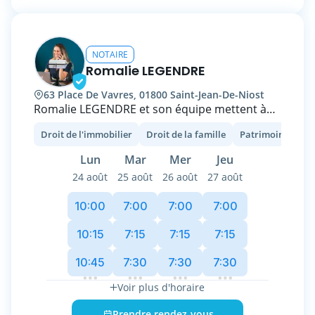
NOTAIRE
Romalie LEGENDRE
63 Place De Vavres, 01800 Saint-Jean-De-Niost
Romalie LEGENDRE et son équipe mettent à
votre disposition leurs compétences et leur
Droit de l'immobilier
Droit de la famille
Patrimoine et fisc
disponibilité pour l’aboutissement de vos
projets personnels, familiaux et
Lun
Mar
Mer
Jeu
professionnels.
24 août
25 août
26 août
27 août
Spécialisée depuis plus de quinze ans en droit
10:00
7:00
7:00
7:00
immobilier et notariat lyonnais et rhônalpin,
Romalie LEGENDRE applique son expertise en
10:15
7:15
7:15
7:15
conseil patrimonial et sa connaissance du
10:45
7:30
7:30
7:30
marché immobilier et de ses opérations tant
dans l'accompagnement des particuliers que
Voir plus d'horaire
des professionnels et investisseurs.
Prendre rendez-vous