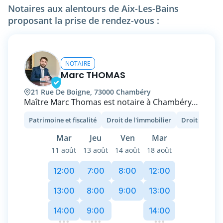
pointue en droit de la famille et en droit
Notaires aux alentours de Aix-Les-Bains
immobilier. Mon parcours m'a appris que
proposant la prise de rendez-vous :
derrière chaque dossier se cache des enjeux
humains forts. C'est pourquoi je privilégie une
approche accessible et claire pour vous aider
à prendre les meilleurs décisions, en toute
NOTAIRE
sérénité.
Marc THOMAS
21 Rue De Boigne, 73000 Chambéry
Maître Marc Thomas est notaire à Chambéry,
au sein de l’Office du Château situé 21 rue de
Patrimoine et fiscalité
Droit de l'immobilier
Droit de l'ent
Boigne.
Il conseille particuliers et familles dans leurs
Mar
Jeu
Ven
Mar
projets immobiliers, successions, donations et
11 août
13 août
14 août
18 août
organisation patrimoniale. Reconnu pour son
écoute, sa pédagogie et son
12:00
7:00
8:00
12:00
professionnalisme, il accompagne ses clients
avec rigueur et clarté à chaque étape de leurs
13:00
8:00
9:00
13:00
démarches.
14:00
9:00
14:00
Installé au cœur du centre historique, son
étude bénéficie d’une solide réputation