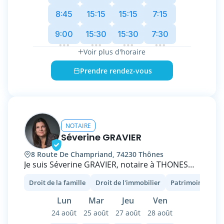
Mon office, situé au 17 rue des Vergers, vous
accueille avec écoute, transparence et
8:45
15:15
15:15
7:15
exigence.
9:00
15:30
15:30
7:30
Grâce à des outils modernes comme la
Voir plus d'horaire
visioconférence certifiée ADNOV, je vous
assure un accompagnement personnalisé,
Prendre rendez-vous
quel que soit votre lieu ou votre disponibilité.
Mon engagement : vous offrir un conseil clair,
humain et une relation de confiance.
NOTAIRE
Séverine GRAVIER
8 Route De Champriand, 74230 Thônes
Je suis Séverine GRAVIER, notaire à THONES
(74), spécialisé dans le droit de la famille, le
Droit de la famille
Droit de l'immobilier
Patrimoine et fisc
droit immobilier et le droit des successions.
Mon étude offre une écoute attentive et des
Lun
Mar
Jeu
Ven
conseils personnalisés pour vous
24 août
25 août
27 août
28 août
accompagner dans vos démarches juridiques