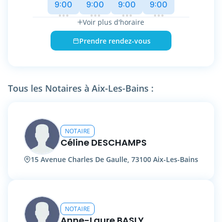
9:00
9:00
9:00
9:00
Accès par l’avenue des Martyrs,
Accès en tramway - Ligne B - Arrêt « Marie-
Voir plus d'horaire
Louise Paris - CEA »,
Accès en bus,
Prendre rendez-vous
Parking public jouxtant l’immeuble de l’étude.
Officier public ministériel, native de Nîmes
(Gard), je suis votre partenaire privilégié,
expert du droit, pour vous accompagner dans
Tous les Notaires à Aix-Les-Bains :
vos projets et besoins juridiques.
NOTAIRE
Céline DESCHAMPS
15 Avenue Charles De Gaulle, 73100 Aix-Les-Bains
NOTAIRE
Anne-Laure BASLY