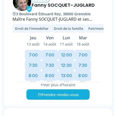
Fanny SOCQUET-JUGLARD
3 Boulevard Édouard Rey, 38000 Grenoble
Maître Fanny SOCQUET-JUGLARD et ses
collaborateurs ont le plaisir de vous accueillir
Droit de l'immobilier
Droit de la famille
Patrimoine et fisc
au sein de l’étude SELAS GNS à Grenoble pour
vous offrir des conseils dans divers domaines
Jeu
Ven
Lun
Mar
du droit.
13 août
14 août
17 août
18 août
Grâce à une solide expérience, nous sommes
7:00
7:00
12:00
7:00
en mesure de vous offrir des solutions
adaptées à vos demandes dans divers
7:30
7:30
12:30
7:30
domaines, tels que :
8:00
8:00
13:00
8:00
- la famille (donations, anticipations
Voir plus d'horaire
successorales, successions, unions diverses,
testaments ou mandats, divorces,
Prendre rendez-vous
séparations, partage, etc.)
- l'immobilier (ventes, acquisitions,