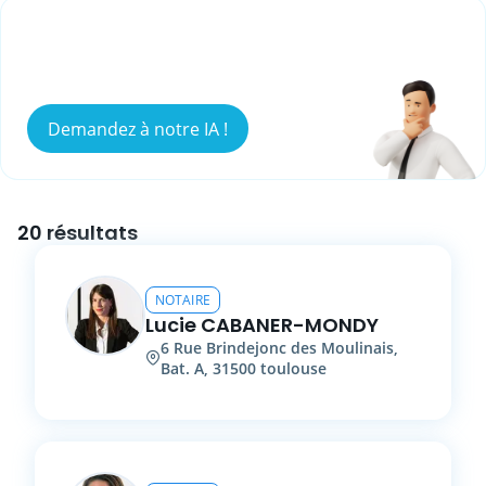
Vous ne savez pas qui peut répondre à
votre besoin ?
Demandez à notre IA !
20 résultats
NOTAIRE
Lucie
CABANER-MONDY
6
Rue Brindejonc des Moulinais,
Bat. A
,
31500
toulouse