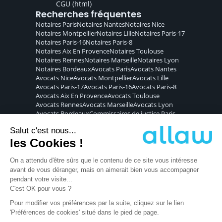
CGU
(html)
Recherches fréquentes
Notaires
Paris
Notaires
Nantes
Notaires
Nice
Notaires
Montpellier
Notaires
Lille
Notaires
Paris-17
Notaires
Paris-16
Notaires
Paris-8
Notaires
Aix En Provence
Notaires
Toulouse
Notaires
Rennes
Notaires
Marseille
Notaires
Lyon
Notaires
Bordeaux
Avocats
Paris
Avocats
Nantes
Avocats
Nice
Avocats
Montpellier
Avocats
Lille
Avocats
Paris-17
Avocats
Paris-16
Avocats
Paris-8
Avocats
Aix En Provence
Avocats
Toulouse
Avocats
Rennes
Avocats
Marseille
Avocats
Lyon
Avocats
Bordeaux
Commissaires de justice
Paris
Commissaires de justice
Nantes
Commissaires de justice
Nice
Commissaires de justice
Montpellier
Commissaires de justice
Lille
Commissaires de justice
Paris-17
Commissaires de justice
Paris-16
Commissaires de justice
Paris-8
Commissaires de justice
Aix En Provence
Commissaires de justice
Toulouse
Commissaires de justice
Rennes
Commissaires de justice
Marseille
Commissaires de justice
Lyon