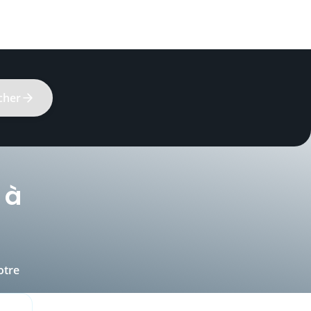
cher
 à
otre