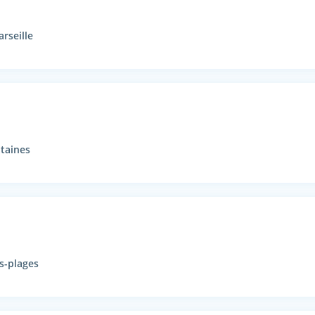
rseille
ntaines
es-plages