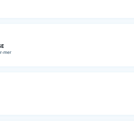
SE
ur-mer