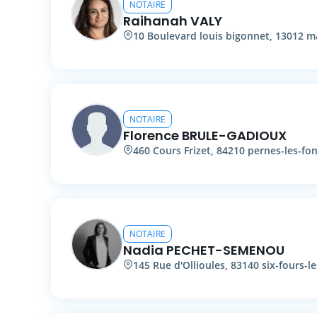
NOTAIRE
Raihanah
VALY
10
Boulevard louis bigonnet
,
13012
ma
NOTAIRE
Florence
BRULE-GADIOUX
460
Cours Frizet
,
84210
pernes-les-fo
NOTAIRE
Nadia
PECHET-SEMENOU
145
Rue d'Ollioules
,
83140
six-fours-l