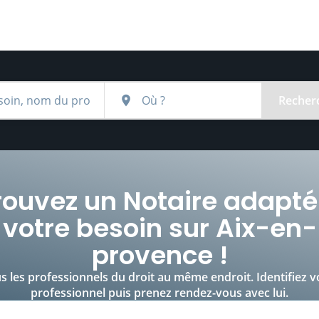
Recher
rouvez un
Notaire
adapté
votre besoin sur
Aix-en-
provence
!
s les professionnels du droit au même endroit. Identifiez v
professionnel puis prenez rendez-vous avec lui.