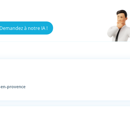
us ne savez pas qui peut répondre à votre besoi
Demandez à notre IA !
-en-provence
N