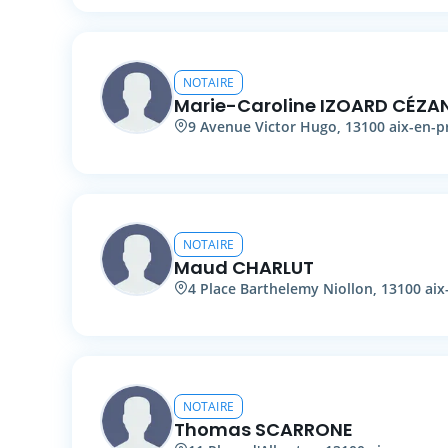
NOTAIRE
Marie-Caroline
IZOARD CÉZA
9
Avenue Victor Hugo
,
13100
aix-en-
NOTAIRE
Maud
CHARLUT
4
Place Barthelemy Niollon
,
13100
aix
NOTAIRE
Thomas
SCARRONE