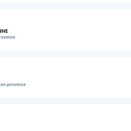
NNE
provence
-en-provence