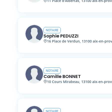
11
Place d'Albertas
,
13100
aix-en-pro
NOTAIRE
Sophie
PEDUZZI
16
Place de Verdun
,
13100
aix-en-pro
NOTAIRE
Camille
BONNET
10
Cours Mirabeau
,
13100
aix-en-pro
NOTAIRE