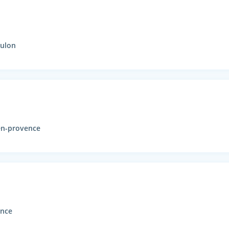
oulon
en-provence
ence