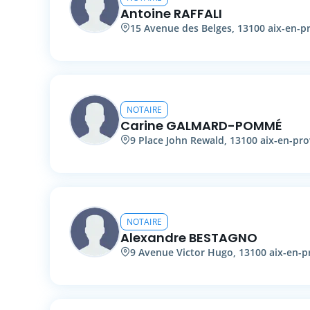
Antoine
RAFFALI
15
Avenue des Belges
,
13100
aix-en-p
NOTAIRE
Carine
GALMARD-POMMÉ
9
Place John Rewald
,
13100
aix-en-pr
NOTAIRE
Alexandre
BESTAGNO
9
Avenue Victor Hugo
,
13100
aix-en-