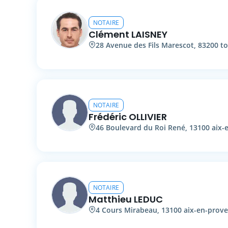
NOTAIRE
Clément
LAISNEY
28
Avenue des Fils Marescot
,
83200
t
NOTAIRE
Frédéric
OLLIVIER
46
Boulevard du Roi René
,
13100
aix-
NOTAIRE
Matthieu
LEDUC
4
Cours Mirabeau
,
13100
aix-en-prov