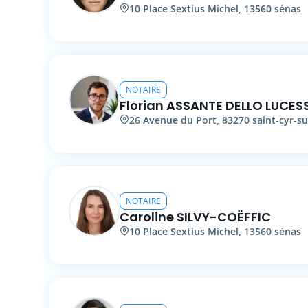
10
Place Sextius Michel
,
13560
sénas
NOTAIRE
Florian
ASSANTE DELLO LUCES
26
Avenue du Port
,
83270
saint-cyr-s
NOTAIRE
Caroline
SILVY-COËFFIC
10
Place Sextius Michel
,
13560
sénas