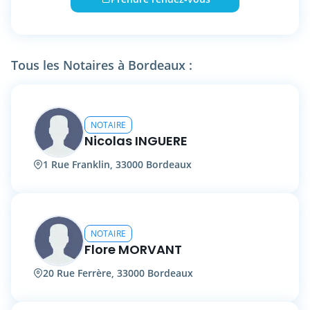
les besoins.
L’étude est située au 11, cours Georges
Mandel, 33340 Lesparre-Médoc.
Elle est joignable au 05 56 41 03 17.
Tous les Notaires à Bordeaux :
Maître AIELLO place la confiance, la clarté et
l’intégrité au cœur de son exercice.
NOTAIRE
Nicolas INGUERE
1 Rue Franklin, 33000 Bordeaux
NOTAIRE
Flore MORVANT
20 Rue Ferrère, 33000 Bordeaux