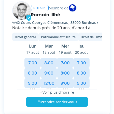
Membre de
NOTAIRE
Romain Illhé
42 Cours Georges Clémenceau, 33000 Bordeaux
Notaire depuis près de 20 ans, d'abord à
Ambares et Lagrave (Gironde), et depuis
Droit général
Patrimoine et fiscalité
Droit de l'immobilier
octobre 2025 à Bordeaux, j'interviens dans le
domaine traditionnel du notariat (Immobilier
Lun
Mar
Mer
Jeu
des particuliers, droit de la famille...), et j'ai pu,
17 août
18 août
19 août
20 août
au fil des années et des formations suivies,
développer un ensemble de compétences en
7:00
8:00
7:00
7:00
matière d'immobilier complexe et
professionnel, de structuration et
8:00
9:00
8:00
8:00
transmission du patrimoine du chef
9:00
12:00
9:00
9:00
d'entreprise et du professionnel libéral, et
également dans la mise en place de mesures
Voir plus d'horaire
d'anticipation patrimoniale à destination de
chaque personne soucieuse de son avenir et
Prendre rendez-vous
celui de ses proches.