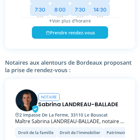
Kedge Business School, Maître Bastien
7:30
8:00
7:30
14:30
NORMAND a en outre enseigné le droit dans
plusieurs Universités françaises en Métropole
Voir plus d'horaire
et en Outre-mer pendant ses années de
doctorat. Il publie également régulièrement
Prendre rendez-vous
dans les Echos Judiciaires Girondins.
N’hésitez pas à prendre RDV, la consultation
est gratuite.
Notaires aux alentours de Bordeaux proposant
la prise de rendez-vous :
NOTAIRE
Sabrina LANDREAU-BALLADE
2 Impasse De La Ferme, 33110 Le Bouscat
Maître Sabrina LANDREAU-BALLADE, notaire à
LE BOUSCAT, se propose de vous
Droit de la famille
Droit de l'immobilier
Patrimoine et fisc
accompagner en droit de la famille, droit