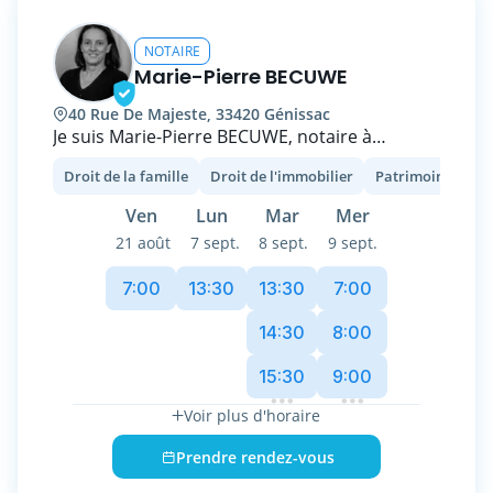
et 14h et après 19h.
NOTAIRE
Marie-Pierre BECUWE
40 Rue De Majeste, 33420 Génissac
Je suis Marie-Pierre BECUWE, notaire à
GENISSAC, aux portes de LIBOURNE,
Droit de la famille
Droit de l'immobilier
Patrimoine et fisc
spécialisée dans le droit immobilier et le droit
de la famille.
Ven
Lun
Mar
Mer
21 août
7 sept.
8 sept.
9 sept.
Forte de plus de 25 années d'expérience, je
m'engage à fournir un service de qualité,
7:00
13:30
13:30
7:00
transparent et adapté à vos besoins.
14:30
8:00
Ma mission va bien au-delà des actes. Ce qui
15:30
9:00
compte pour moi c’est de vous offrir un
accompagnement et un conseil personnalisé
Voir plus d'horaire
et éclairé, en amont de vos projets, afin de
vous permettre de prendre sereinement les
Prendre rendez-vous
bonnes décisions.