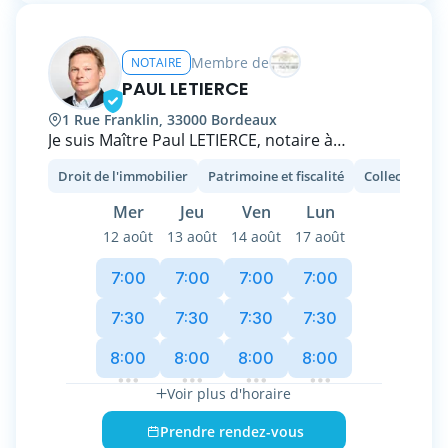
Membre de
NOTAIRE
PAUL LETIERCE
1 Rue Franklin, 33000 Bordeaux
Je suis Maître Paul LETIERCE, notaire à
Bordeaux, où j’exerce au sein de l’Office
Droit de l'immobilier
Patrimoine et fiscalité
Collectivité t
Notarial des Grands Hommes après plusieurs
années d’expérience.
Mer
Jeu
Ven
Lun
12 août
13 août
14 août
17 août
Diplômé de Paris-Panthéon-Assas et du
Centre de Formation Professionnelle des
7:00
7:00
7:00
7:00
Notaires, j’ai construit mon expertise autour
du droit immobilier, de la promotion
7:30
7:30
7:30
7:30
immobilière, de la VEFA et des financements
8:00
8:00
8:00
8:00
complexes.
Voir plus d'horaire
Mon rôle est de sécuriser vos projets, qu’il
s’agisse d’une acquisition, d’une vente, d’une
Prendre rendez-vous