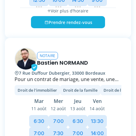
rendez-vous pour échanger sur vos projets et
obtenir des réponses à vos questions
Voir plus d'horaire
juridiques.
Prendre rendez-vous
NOTAIRE
Bastien NORMAND
7 Rue Duffour Dubergier, 33000 Bordeaux
Pour un contrat de mariage, une vente, une
succession, une donation ou pour toute autre
Droit de l'immobilier
Droit de la famille
Droit de l'entrep
question relative au droit de la famille, au
droit immobilier et au droit commercial,
Mar
Mer
Jeu
Ven
l'office notarial de Maître Bastien NORMAND,
11 août
12 août
13 août
14 août
situé au pied des stations Hôtel de ville et de
la place Pey Berland vous accueille, vous
6:30
7:00
6:30
13:30
conseille et vous aide.
Titulaire du diplôme de Notaire et diplômé de
7:00
7:30
7:00
14:00