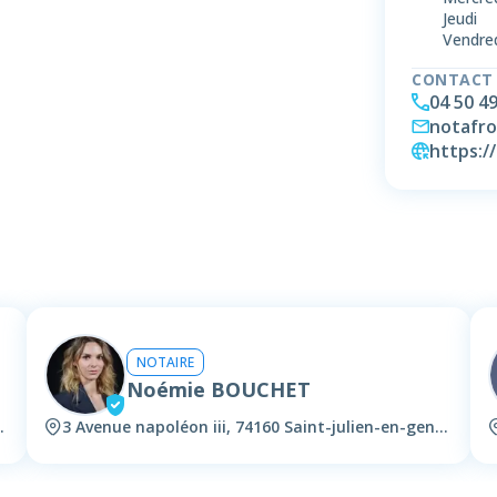
Jeudi
Vendre
CONTACT
04 50 49
notafro
https:/
NOTAIRE
Noémie BOUCHET
julien-en-genevois
3 Avenue napoléon iii, 74160 Saint-julien-en-genevois