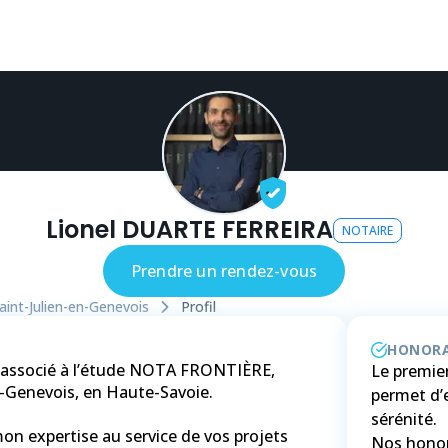
Lionel DUARTE FERREIRA
NOTAIRE
Prendre un rendez-vous
aint-Julien-en-Genevois
Profil
HONORA
e associé à l’étude NOTA FRONTIÈRE,
Le premier
n-Genevois, en Haute-Savoie.
permet d’
sérénité.
on expertise au service de vos projets
Nos honor