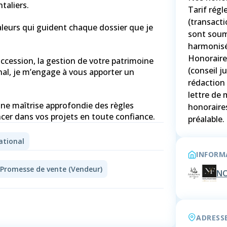
taliers.
Tarif régl
(transacti
valeurs qui guident chaque dossier que je
sont soumi
harmonisé
Honoraires
ccession, la gestion de votre patrimoine
(conseil j
nal, je m’engage à vous apporter un
rédaction 
lettre de 
une maîtrise approfondie des règles
honoraire
préalable.
ational
INFORMA
Promesse de vente (Vendeur)
NO
ADRESS