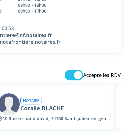
09h00
-
18h00
di
09h00
-
17h30
 00 53
ntiere@nf.notaires.fr
/notafrontiere.notaires.fr
Accepte les RDV
NOTAIRE
Coralie BLACHE
10 Rue fernand david, 74160 Saint-julien-en-genevois
41 Gr