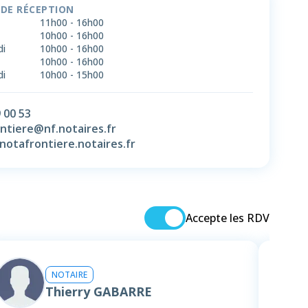
 DE RÉCEPTION
11h00
-
16h00
10h00
-
16h00
di
10h00
-
16h00
10h00
-
16h00
di
10h00
-
15h00
 00 53
ntiere@nf.notaires.fr
/notafrontiere.notaires.fr
Accepte les RDV
NOTAIRE
Thierry GABARRE