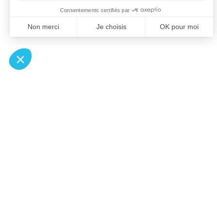
À un clic de votre solution juridique.
Allaw
Pa
Linkedin
Notair
Instagram
Transp
Youtube
Notair