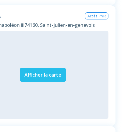
E
Accès PMR
apoléon iii
74160, Saint-julien-en-genevois
Afficher la carte