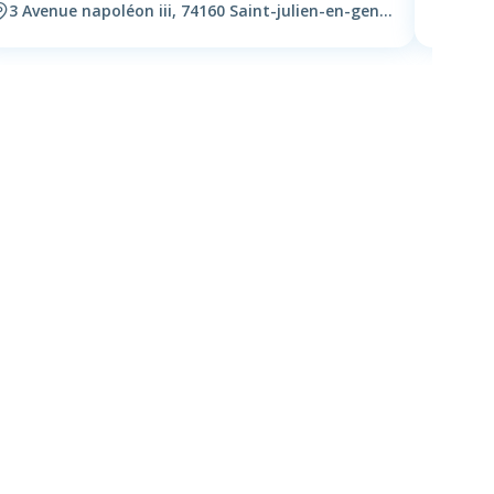
3 Avenue napoléon iii, 74160 Saint-julien-en-genevois
41 Gr