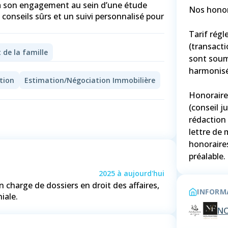
 à son engagement au sein d’une étude
Nos honor
conseils sûrs et un suivi personnalisé pour
Tarif régl
(transacti
 de la famille
sont soumi
harmonisé
tion
Estimation/Négociation Immobilière
Honoraires
(conseil j
rédaction 
lettre de 
honoraire
préalable.
2025
à
aujourd'hui
n charge de dossiers en droit des affaires,
INFORMA
iale.
NO