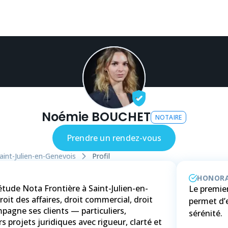
Noémie BOUCHET
NOTAIRE
Prendre un rendez-vous
aint-Julien-en-Genevois
Profil
HONORA
tude Nota Frontière à Saint-Julien-en-
Le premier
roit des affaires, droit commercial, droit
permet d’
mpagne ses clients — particuliers,
sérénité.
rs projets juridiques avec rigueur, clarté et