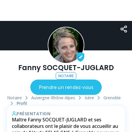
Fanny SOCQUET-JUGLARD
NOTAIRE
Prendre un rendez-vous
Notaire
Auvergne-Rhône-Alpes
Isère
Grenoble
Profil
PRÉSENTATION
Maître Fanny SOCQUET-JUGLARD et ses
collaborateurs ont le plaisir de vous accueillir au