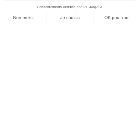
À un clic de votre solution juridique.
Allaw
Linkedin
Instagram
Youtube
Professionnels du droit
Parcours notaire
Notaire en urgence (rapidité)
Transparence & suivi clair