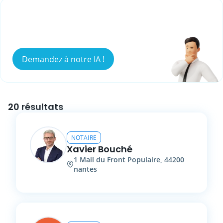
Vous ne savez pas qui peut répondre à
votre besoin ?
Demandez à notre IA !
20 résultats
NOTAIRE
Xavier
Bouché
1
Mail du Front Populaire
,
44200
nantes