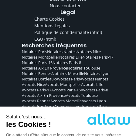
Nous contacter
Légal
Charte Cookies
Mentions Légales
Politique de confidentialité
(html)
CGU
(html)
Recherches fréquentes
Notaires
Paris
Notaires
Nantes
Notaires
Nice
Notaires
Montpellier
Notaires
Lille
Notaires
Paris-17
Notaires
Paris-16
Notaires
Paris-8
Notaires
Aix En Provence
Notaires
Toulouse
Notaires
Rennes
Notaires
Marseille
Notaires
Lyon
Notaires
Bordeaux
Avocats
Paris
Avocats
Nantes
Avocats
Nice
Avocats
Montpellier
Avocats
Lille
Avocats
Paris-17
Avocats
Paris-16
Avocats
Paris-8
Avocats
Aix En Provence
Avocats
Toulouse
Avocats
Rennes
Avocats
Marseille
Avocats
Lyon
Avocats
Bordeaux
Commissaires de justice
Paris
Commissaires de justice
Nantes
Commissaires de justice
Nice
Commissaires de justice
Montpellier
Commissaires de justice
Lille
Commissaires de justice
Paris-17