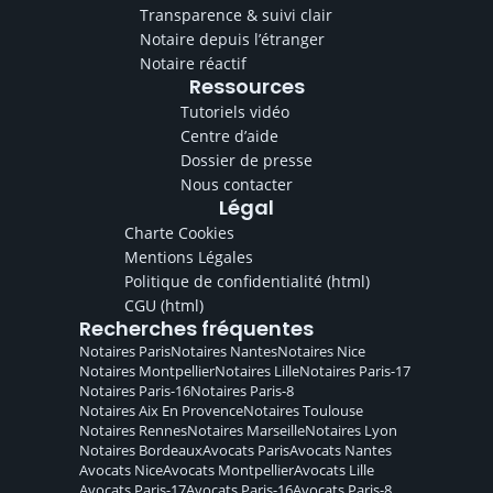
Transparence & suivi clair
Notaire depuis l’étranger
Notaire réactif
Ressources
Tutoriels vidéo
Centre d’aide
Dossier de presse
Nous contacter
Légal
Charte Cookies
Mentions Légales
Politique de confidentialité
(html)
CGU
(html)
Recherches fréquentes
Notaires
Paris
Notaires
Nantes
Notaires
Nice
Notaires
Montpellier
Notaires
Lille
Notaires
Paris-17
Notaires
Paris-16
Notaires
Paris-8
Notaires
Aix En Provence
Notaires
Toulouse
Notaires
Rennes
Notaires
Marseille
Notaires
Lyon
Notaires
Bordeaux
Avocats
Paris
Avocats
Nantes
Avocats
Nice
Avocats
Montpellier
Avocats
Lille
Avocats
Paris-17
Avocats
Paris-16
Avocats
Paris-8