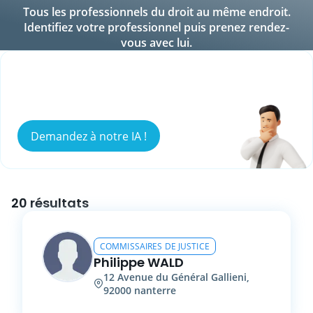
Tous les professionnels du droit au même endroit.
Identifiez votre professionnel puis prenez rendez-
vous avec lui.
Vous ne savez pas qui peut répondre à
votre besoin ?
Demandez à notre IA !
20 résultats
COMMISSAIRES DE JUSTICE
Philippe
WALD
12
Avenue du Général Gallieni
,
92000
nanterre