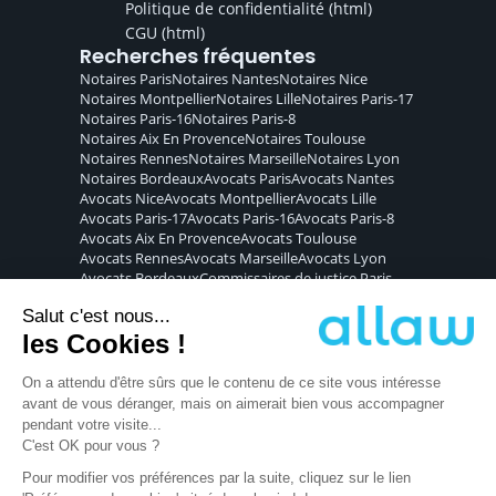
Politique de confidentialité
(html)
CGU
(html)
Recherches fréquentes
Notaires
Paris
Notaires
Nantes
Notaires
Nice
Notaires
Montpellier
Notaires
Lille
Notaires
Paris-17
Notaires
Paris-16
Notaires
Paris-8
Notaires
Aix En Provence
Notaires
Toulouse
Notaires
Rennes
Notaires
Marseille
Notaires
Lyon
Notaires
Bordeaux
Avocats
Paris
Avocats
Nantes
Avocats
Nice
Avocats
Montpellier
Avocats
Lille
Avocats
Paris-17
Avocats
Paris-16
Avocats
Paris-8
Avocats
Aix En Provence
Avocats
Toulouse
Avocats
Rennes
Avocats
Marseille
Avocats
Lyon
Avocats
Bordeaux
Commissaires de justice
Paris
Commissaires de justice
Nantes
Commissaires de justice
Nice
Commissaires de justice
Montpellier
Commissaires de justice
Lille
Commissaires de justice
Paris-17
Commissaires de justice
Paris-16
Commissaires de justice
Paris-8
Commissaires de justice
Aix En Provence
Commissaires de justice
Toulouse
Commissaires de justice
Rennes