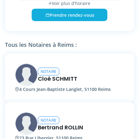
Voir plus d'horaire
interdépartementale des notaires pour la
Marne, il est aussi chargé d'enseignement à
Prendre rendez-vous
l'Université de droit de Reims Champagne
Ardenne en Licence professionnelle Droit
notarial.
Tous les Notaires à Reims :
NOTAIRE
Cloé SCHMITT
4 Cours Jean-Baptiste Langlet, 51100 Reims
NOTAIRE
Bertrand ROLLIN
23 Rue Libergier, 51100 Reims