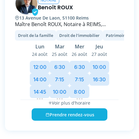
NOTAIRE
Benoît ROUX
13 Avenue De Laon, 51100 Reims
Maître Benoît ROUX, Notaire à REIMS,
spécialisé dans le droit de la famille (donation,
Droit de la famille
Droit de l'immobilier
Patrimoine et fisc
transmission, succession, divorce), le droit
immobilier des particuliers et des
Lun
Mar
Mer
Jeu
professionnels . Mon Etude offre une écoute
24 août
25 août
26 août
27 août
attentive et des conseils personnalisés pour
vous accompagner dans vos démarches
12:00
6:30
6:30
10:00
juridiques et administratives. Fort de 20
années d'expérience, je m'engage à fournir un
14:00
7:15
7:15
16:30
service de qualité, transparent et adapté à vos
14:45
10:00
8:00
besoins avec réactivité. Prenez rendez-vous
pour échanger sur vos projets et obtenir des
Voir plus d'horaire
réponses à vos questions juridiques.
Prendre rendez-vous