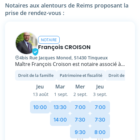
Notaires aux alentours de Reims proposant la
prise de rendez-vous :
NOTAIRE
François CROISON
4bis Rue Jacques Monod, 51430 Tinqueux
Maître François Croison est notaire associé à
Tinqueux dans la Marne (51430). Notaire
Droit de la famille
Patrimoine et fiscalité
Droit de l'immob
associé depuis 2002, il est diplômé en gestion
de patrimoine et accompagne ses clients dans
Jeu
Mar
Mer
Jeu
leurs projets immobiliers, la planification
13 août
1 sept.
2 sept.
3 sept.
patrimoniale, les opérations de donation et
succession, ainsi que dans les actes
10:00
13:30
7:00
7:00
d’entreprise (statuts, baux commerciaux etc.).
Il privilégie une approche personnalisée,
14:00
7:30
7:30
transparente et respectueuse des contraintes
9:30
8:00
de chacun.
Actuellement vice-président de la Chambre