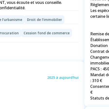
, vous écoute et vous conseille.
Règlement
nfidentialité.
Les espèc
certaine li
e l'urbanisme
Droit de l'immobilier
Procuration
Cession fond de commerce
Remise de
Établisse
Donation 
Contrat d
Changemen
immobilier
PACS : 450
Mandat de
2025
à
aujourd'hui
: 310 €
Consentem
€
Statuts de