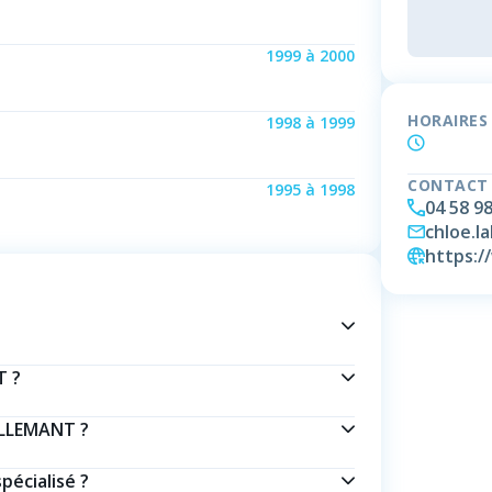
1999
à
2000
HORAIRES
1998
à
1999
CONTACT
1995
à
1998
04 58 98
chloe.l
https:/
T ?
ALLEMANT ?
pécialisé ?