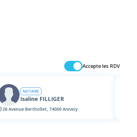
Accepte les RDV
NOTAIRE
Isaline FILLIGER
26 Avenue Berthollet, 74000 Annecy
26 Av