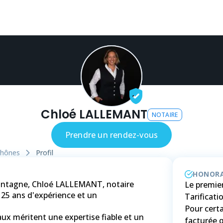
Chloé LALLEMANT
NOTAIRE
Prendre un rendez-vous
hônes
Profil
HONORA
ontagne, Chloé LALLEMANT, notaire
Le premier
25 ans d'expérience et un
Tarificat
Pour certa
ux méritent une expertise fiable et un
facturée q