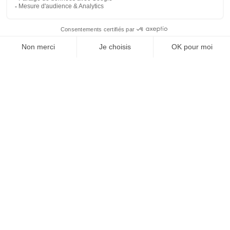
À un clic de votre solution juridique.
Allaw
Linkedin
Instagram
Youtube
Professionnels du droit
Parcours notaire