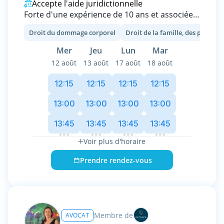
Accepte l'aide juridictionnelle
Forte d'une expérience de 10 ans et associée
d'un cabinet généraliste, je me propose de
Droit du dommage corporel
Droit de la famille, des personnes et de leur patrimoine
vous accompagner et d'assurer la défense de
vos intérêts dans le cadre des litiges que vous
Mer
Jeu
Lun
Mar
rencontrez :
12 août
13 août
17 août
18 août
- En droit de la famille (séparation, divorce,
12:15
12:15
12:15
12:15
succession, adoption, liquidation d'indivision)
13:00
13:00
13:00
13:00
- En droit du dommage corporel (accident de
13:45
13:45
13:45
13:45
la circulation, violences, accident de travail)
Voir plus d'horaire
- En droit social (licenciement, rupture
conventionnelle, discrimination)
Prendre rendez-vous
- En droit immobilier (contrat de vente/achat,
malfaçons, litige bailleur/locataire).
Je vous propose de nous rencontrer afin que
Membre de
AVOCAT
nous puissions déterminer, ensemble, la