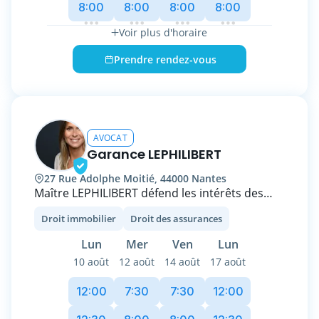
8:00
8:00
8:00
8:00
devant le Conseil de Prud'hommes ou le Pôle
Social du Tribunal Judiciaire.
Voir plus d'horaire
Prendre rendez-vous
AVOCAT
Garance LEPHILIBERT
27 Rue Adolphe Moitié, 44000 Nantes
Maître LEPHILIBERT défend les intérêts des
professionnels de l’immobilier et des
Droit immobilier
Droit des assurances
particuliers sur toutes leurs problématiques
de vente et d’achat, ainsi que dans le cadre de
Lun
Mer
Ven
Lun
la gestion immobilière.
10 août
12 août
14 août
17 août
Elle conseille les constructeurs, maître
12:00
7:30
7:30
12:00
d’ouvrage ou encore agents immobiliers dans
leur pratique quotidienne. Maître LEPHILIBERT