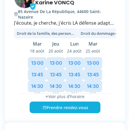
Karine VONCQ
stratégie qui vous correspond pour une
85 Avenue De La République, 44600 Saint-
gestion efficace et sereine de votre dossier.
Nazaire
J'écoute, je cherche, j'écris LA défense adapté
à VOUS !
Droit de la famille, des personnes et de leur patrimoine
Droit du dommage corpore
Droit de la famille, droit des successions,
partage d'indivision, droit immobilier et
Mar
Jeu
Lun
Mar
réparation du préjudice corporel sont les
18 août
20 août
24 août
25 août
domaines dans lesquels j'interviens au
quotidien.
13:00
13:00
13:00
13:00
20 d'expérience pour défendre vos intérêts, ça
compte.
13:45
13:45
13:45
13:45
14:30
14:30
14:30
14:30
Voir plus d'horaire
Prendre rendez-vous