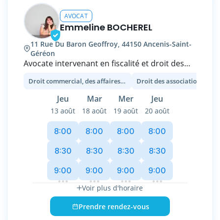
AVOCAT
Emmeline BOCHEREL
11 Rue Du Baron Geoffroy, 44150 Ancenis-Saint-
Géréon
Avocate intervenant en fiscalité et droit des
affaires, j'accompagne depuis plus de 10 ans
Droit commercial, des affaires et de la concurrence
les entrepreneurs, du solopreneur au
dirigeant d'ETI, qui veulent lancer de nouveaux
Jeu
Mar
Mer
Jeu
projets, faire passer des caps à leur business,
13 août
18 août
19 août
20 août
se développer à l'international ou changer de
paradigme.
8:00
8:00
8:00
8:00
J'ai une appétence particulière pour
8:30
8:30
8:30
8:30
l'innovation et les projets à impact, et ai donc
9:00
9:00
9:00
9:00
développé de ce fait une véritable expertise
dans l'accompagnement et le financement de
Voir plus d'horaire
projets innovants, de digitalisation ou ESS des
entreprises du secteur classique.
Prendre rendez-vous