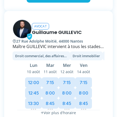
AVOCAT
Guillaume GUILLEVIC
27 Rue Adolphe Moitié, 44000 Nantes
Maître GUILLEVIC intervient à tous les stades
du développement de l’activité des
Droit commercial, des affaires et de la concurrence
Droit immobilier
Droit b
entreprises : de la genèse du projet à son
accomplissement, en passant par les
Lun
Mar
Mer
Ven
éventuelles difficultés qu’elles pourront
10 août
11 août
12 août
14 août
rencontrer.
12:00
7:15
7:15
7:15
Ainsi, il les conseille et les défend dans le
cadre de leurs précontentieux et contentieux,
12:45
8:00
8:00
8:00
et accompagne leurs dirigeants et associés
13:30
8:45
8:45
8:45
dans la sauvegarde de leurs intérêts
patrimoniaux.
Voir plus d'horaire