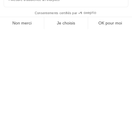
À un clic de votre solution juridique.
Allaw
Linkedin
Instagram
Youtube
Professionnels du droit
Parcours notaire
Notaire en urgence (rapidité)