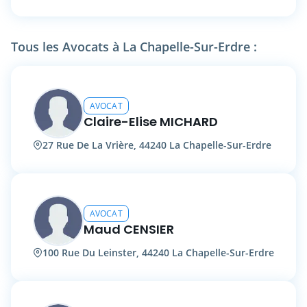
Je fais également partie des 6 avocats
fiscalistes crypto de France, et la seule dans
l'Ouest. J'accompagne ainsi les particuliers, qui
Tous les Avocats à La Chapelle-Sur-Erdre :
veulent constituer, optimiser ou céder leurs
cryptoactifs, ainsi que les entreprises
classiques ou du Web3 qui veulent tokeniser
leurs activités, se conformer aux
AVOCAT
règlementations crypto (agrément PSCA, etc.).
Claire-Elise MICHARD
27 Rue De La Vrière, 44240 La Chapelle-Sur-Erdre
AVOCAT
Maud CENSIER
100 Rue Du Leinster, 44240 La Chapelle-Sur-Erdre