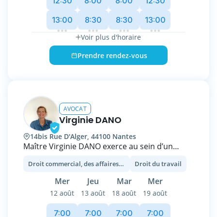
12:30
8:00
8:00
12:30
intervient également en qualité de formatrice
13:00
8:30
8:30
13:00
auprès d’un réseau national de mandataires
immobiliers.
Voir plus d'horaire
Titulaire d’une formation en droit privé
Prendre rendez-vous
complétée par un diplôme en droit des
assurances, Maître LEPHILIBERT vous
accompagnera aussi bien au Tribunal qu’en
expertise.
AVOCAT
lephilibert@mensole-avocats.fr
Virginie DANO
0642377429
14bis Rue D'Alger, 44100 Nantes
Maître Virginie DANO exerce au sein d’un
cabinet de 8 avocats regroupant des
Droit commercial, des affaires et de la concurrence
Droit du travail
compétences diversifiées et complémentaires.
Mer
Jeu
Mar
Mer
La taille humaine du cabinet de Maître DANO
12 août
13 août
18 août
19 août
lui permet d’être au plus proche des
préoccupations de ses clients et de leur
7:00
7:00
7:00
7:00