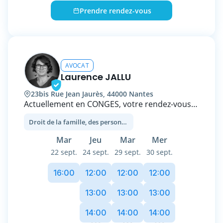
Titulaire d’une formation en droit des affaires,
Prendre rendez-vous
enrichie par une expérience significative dans
le traitement des difficultés des entreprises,
Maitre GUILLEVIC sera à même de vous
accompagner sur toutes vos problématiques
métier.
AVOCAT
Laurence JALLU
23bis Rue Jean Jaurès, 44000 Nantes
Actuellement en CONGES, votre rendez-vous
sera VALIDE dès mon retour le 1er septembre
Droit de la famille, des personnes et de leur patrimoine
Avocat Spécialiste en droit de la famille, des
Mar
Jeu
Mar
Mer
personnes et du patrimoine
22 sept.
24 sept.
29 sept.
30 sept.
Privilégiant la résolution amiable des
différends en droit de la famille, je saurai
16:00
12:00
12:00
12:00
également vous conseiller et vous
accompagner pour faire valoir vos droits dans
13:00
13:00
13:00
un cadre judiciaire.
14:00
14:00
14:00
Avocate depuis 2000, mes compétences ont