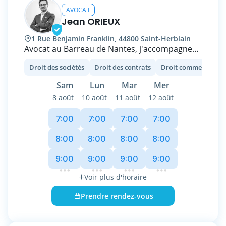
AVOCAT
Jean ORIEUX
1 Rue Benjamin Franklin, 44800 Saint-Herblain
Avocat au Barreau de Nantes, j'accompagne
les entrepreneurs, dirigeants et investisseurs
Droit des sociétés
Droit des contrats
dans leurs problématiques juridiques liées au
droit des sociétés et au droit des contrats.
Sam
Lun
Mar
Mer
8 août
10 août
11 août
12 août
Je vous accompagne ainsi dans le cadre de la
structuration de votre activité et de vos
7:00
7:00
7:00
7:00
opérations courantes (constitution de société,
rédaction de pacte d'associés, changement de
8:00
8:00
8:00
8:00
dénomination sociale, transfert de siège
9:00
9:00
9:00
9:00
social, modification de l’objet social, rédaction
et négociation de baux commerciaux, etc.)
Voir plus d'horaire
ainsi que dans la réalisation de vos opérations
exceptionnelles (augmentation et réduction
Prendre rendez-vous
de capital social, réorganisation et
restructuration, levée de fonds, private equity,