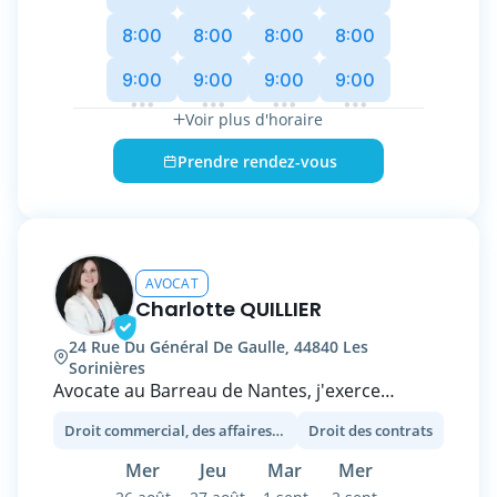
apporter un conseil toujours personnalisé.
8:00
8:00
8:00
8:00
Maître Virginie DANO est avocat au Barreau de
9:00
9:00
9:00
9:00
Nantes depuis l’année 2000.
Voir plus d'horaire
Maître DANO intervient principalement en
Droit Commercial, Droit social et Droit des
Prendre rendez-vous
procédures Collectives.
AVOCAT
Charlotte QUILLIER
24 Rue Du Général De Gaulle, 44840 Les
Sorinières
Avocate au Barreau de Nantes, j'exerce
majoritairement en contentieux des affaires,
Droit commercial, des affaires et de la concurrence
Droit des contrats
Droit
droit commercial et droit immobilier.
Mer
Jeu
Mar
Mer
J'accompagne les PME et les TPE, leurs