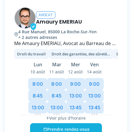
opération de cession-acquisition / M&A, mise
en place de management-packages, etc.).
AVOCAT
Amaury EMERIAU
4 Rue Manuel, 85000 La Roche-Sur-Yon
+ 2 autres adresses
Me Amaury EMERIAU, Avocat au Barreau de LA
ROCHE SUR YON et associé du Cabinet inter-
Droit du travail
Droit des garanties, des sûretés et des mesures d’exécution
Droit ba
barreaux OUEST AVOCATS CONSEILS, vous
accompagne dans le cadre de vos litiges en
Lun
Mar
Mer
Ven
droit bancaire et recouvrement de créances,
10 août
11 août
12 août
14 août
que vous soyez créanciers ou débiteurs, en
matière de voies d'exécution (saisies
8:00
8:00
9:00
9:00
immobilières, mobilière, expulsion...), et en
droit du travail.
8:45
8:45
13:00
13:00
13:00
13:00
13:45
13:45
Voir plus d'horaire
Prendre rendez-vous