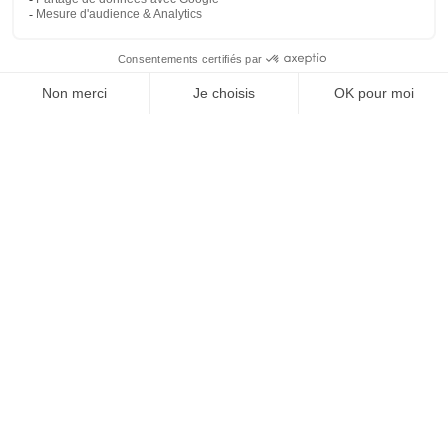
À un clic de votre solution juridique.
Allaw
Linkedin
Instagram
Youtube
Professionnels du droit
Parcours notaire