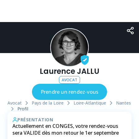
Laurence JALLU
AVOCAT
Prendre un rendez-vous
Avocat
Pays de la Loire
Loire-Atlantique
Nantes
Profil
PRÉSENTATION
Actuellement en CONGES, votre rendez-vous
sera VALIDE dès mon retour le 1er septembre