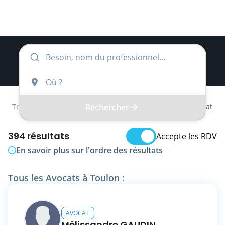
Rechercher
Trouver
Provence-Alpes-Côte d'Azur
Var
Avocat
394 résultats
Accepte les RDV
En savoir plus sur l'ordre des résultats
Tous les Avocats à Toulon :
AVOCAT
Mélissandre GAUDIN