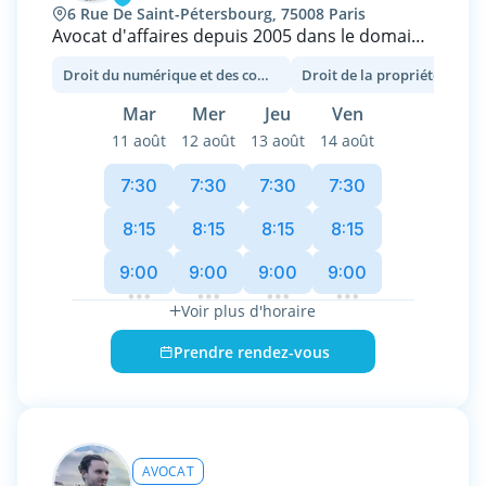
6 Rue De Saint-Pétersbourg, 75008 Paris
Je vous reçois à Paris 17 ou en visio. Prenez
Avocat d'affaires depuis 2005 dans le domaine
RDV dès maintenant.
des Nouvelles Technologies et de la Propriété
Droit du numérique et des communications
Intellectuelle, j’interviens principalement
auprès des acteurs de l’innovation dans le
Mar
Mer
Jeu
Ven
cadre de la définition de leur stratégie digitale.
11 août
12 août
13 août
14 août
- Renforcer la protection et la résilience de
7:30
7:30
7:30
7:30
l'organisation face aux enjeux cyber
- Mettre en conformité sa structure aux
8:15
8:15
8:15
8:15
exigences du RGPD
9:00
9:00
9:00
9:00
- Optimiser ses investissements par une
valorisation des actifs incorporels (Savoir-
Voir plus d'horaire
faire, algorithme, Marque, DNS, Logiciels,
Bases de données, etc.)
Prendre rendez-vous
- Renforcer la confiance des clients &
partenaire par une politique contractuelle
adéquate
AVOCAT