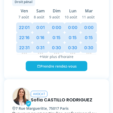
Droit pénal
toutes les étapes de la procédure pour une
défense pénale solide, basée sur une analyse
Ven
Sam
Dim
Lun
Mar
stratégique minutieuse de votre situation ou
7 août
8 août
9 août
10 août
11 août
celle de vos proches. ​
22:01
0:01
0:00
0:00
0:00
Disponibilité immédiate 24/7 pour toute
urgence : 0611595477
22:16
0:16
0:15
0:15
0:15
22:31
0:31
0:30
0:30
0:30
Le premier rendez-vous est gratuit.
Voir plus d'horaire
Prendre rendez-vous
AVOCAT
Sofia CASTILLO RODRIGUEZ
7 Rue Margueritte, 75017 Paris