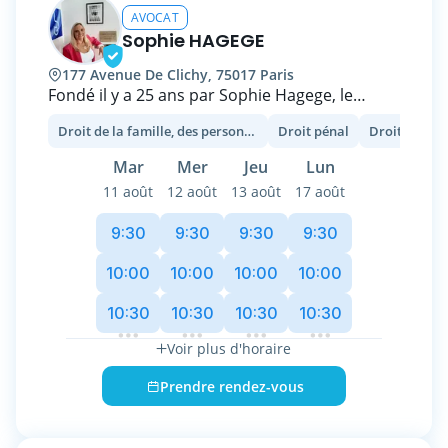
AVOCAT
Chaque étape d'une affaire est anticipée en
Sophie HAGEGE
préparant ses clients à chaque phase de la
177 Avenue De Clichy, 75017 Paris
procédure. Cette préparation permet
Fondé il y a 25 ans par Sophie Hagege, le
d’affronter l’audience avec confiance et
cabinet SH AVOCAT est spécialisé dans le droit
sérénité.
Droit de la famille, des personnes et de leur patrimoine
Droit pénal
Droit des soc
de la famille, le droit pénal, et le droit des
entreprises en difficultés.
Mar
Mer
Jeu
Lun
11 août
12 août
13 août
17 août
Sophie Hagege vous écoutera avec
bienveillance puis vous expliquera avec
9:30
9:30
9:30
9:30
pédagogie les enjeux.
Réactive et pugnace, elle fera tout pour faire
10:00
10:00
10:00
10:00
prévaloir vos intérêts.
10:30
10:30
10:30
10:30
Nous pensons que professionnalisme doit
Voir plus d'horaire
rimer avec humanité.
Prendre rendez-vous