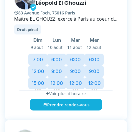
Léopold El Ghouzzi
83 Avenue Foch, 75016 Paris
Maître EL GHOUZZI exerce à Paris au coeur du
16ème arrondissement. Il intervient avec
Droit pénal
rigueur et détermination dans tous les
aspects du droit pénal. Il traite des affaires
Dim
Lun
Mar
Mer
relatives aux infractions, qu’elles soient
9 août
10 août
11 août
12 août
délictuelles ou criminelles. Son expertise
couvre un large éventail d’infractions, incluant
7:00
6:00
6:00
6:00
les atteintes aux personnes (violences,
agressions sexuelles, homicides), les atteintes
12:00
9:00
9:00
9:00
aux biens (vols, escroqueries, dégradations) et
15:00
12:00
12:00
12:00
les infractions économiques (abus de
confiance, blanchiment).
Voir plus d'horaire
Il assiste ses clients à toutes les étapes de la
Prendre rendez-vous
procédure pénale. Lors de la garde à vue ou
au cours de l'instruction, il veille au respect
des droits fondamentaux et des intérêts des
mis en causes et parties civiles.