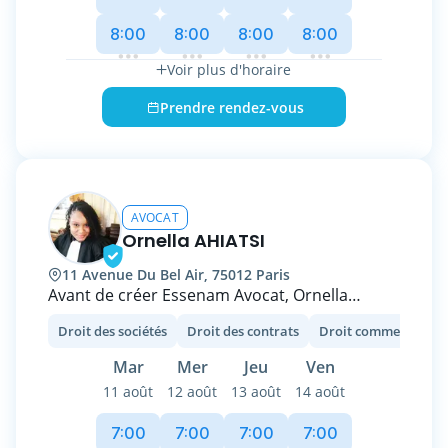
CGA, NDA …), qu’en contentieux (assignations,
8:00
8:00
8:00
8:00
conclusions, plaidoiries).
Voir plus d'horaire
Prendre rendez-vous
AVOCAT
Ornella AHIATSI
11 Avenue Du Bel Air, 75012 Paris
Avant de créer Essenam Avocat, Ornella
AHIATSI a exercé à Paris au sein de cabinets
Droit des sociétés
Droit des contrats
français et anglo-saxons de premier plan, où
elle a acquis une expertise reconnue en droit
Mar
Mer
Jeu
Ven
des affaires et de l’entreprise.
11 août
12 août
13 août
14 août
Elle accompagne aujourd’hui les sociétés, de
la start-up aux grands groupes, dans toutes
7:00
7:00
7:00
7:00