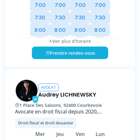
public, immobilier, financier, numérique,
7:00
7:00
7:00
7:00
industriel, grande distribution, non-lucratif,
social et services à la personne.
7:30
7:30
7:30
7:30
8:00
8:00
8:00
8:00
Voir plus d'horaire
Prendre rendez-vous
AVOCAT
Audrey LICHNEWSKY
1 Place Des Saisons, 92400 Courbevoie
Avocate en droit fiscal depuis 2020,
j'accompagne les entreprises dans leurs
Droit fiscal et droit douanier
problématiques fiscales tant dans leur gestion
courante que dans leurs opérations de
Mer
Jeu
Ven
Lun
structuration et de développement à