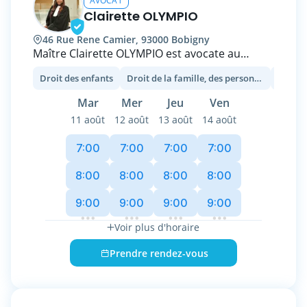
AVOCAT
Clairette OLYMPIO
46 Rue Rene Camier, 93000 Bobigny
Maître Clairette OLYMPIO est avocate au
Barreau de Seine-Saint-Denis.
Droit des enfants
Droit de la famille, des personnes et de leur patrimoine
Droit 
Avocate depuis 2020, elle a commencé sa
Mar
Mer
Jeu
Ven
carrière dans un cabinet parisien avant de
11 août
12 août
13 août
14 août
s'installer à son compte, à Bobigny, en mars
2021.
7:00
7:00
7:00
7:00
Déterminée et rigoureuse, Maître Clairette
8:00
8:00
8:00
8:00
OLYMPIO opère en droit pénal quel que soit le
9:00
9:00
9:00
9:00
type d’infraction. Elle intervient à tous les
stades de la procédure, que vous soyez
Voir plus d'horaire
auteur(e) ou victime.
Prendre rendez-vous
En droit de la famille, elle vous accompagne en
matière de divorce, à l’amiable ou contentieux,
mais aussi en cas de séparation, notamment