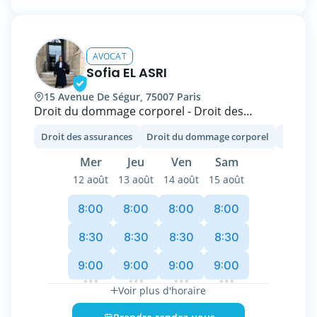
Mon cabinet est spécialisé en droit des
sociétés, droit commercial, droit des contrats
et en droit immobilier.
AVOCAT
Sofia EL ASRI
Les honoraires sont fixés au forfait à
15 Avenue De Ségur, 75007 Paris
l'ouverture du dossier et un paiement en
Droit du dommage corporel - Droit des
plusieurs fois est possible.
assurances - Droit pénal
Droit des assurances
Droit du dommage corporel
Droit p
Au plaisir de vous accompagner sur votre
Avocate inscrite au barreau de Paris, je vous
dossier !
Mer
Jeu
Ven
Sam
conseille et vous assiste, que vous soyez une
12 août
13 août
14 août
15 août
entreprise ou un particulier.
8:00
8:00
8:00
8:00
8:30
8:30
8:30
8:30
9:00
9:00
9:00
9:00
Voir plus d'horaire