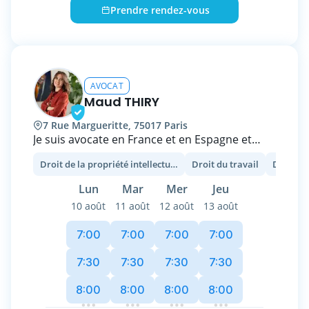
d'apporter à mes clients des solutions
Prendre rendez-vous
juridiques concrètes et opérationnelles.
AVOCAT
Maud THIRY
7 Rue Margueritte, 75017 Paris
Je suis avocate en France et en Espagne et
j’accompagne les particuliers comme les
Droit de la propriété intellectuelle
Droit du travail
entreprises dans leurs problématiques
juridiques du quotidien. J’interviens
Lun
Mar
Mer
Jeu
principalement en matière de litiges liés aux
10 août
11 août
12 août
13 août
relations de travail (employeur, salarié,
rupture, manquements, contentieux) ainsi
7:00
7:00
7:00
7:00
qu’en propriété intellectuelle, notamment
pour l’enregistrement et la protection des
7:30
7:30
7:30
7:30
marques.
8:00
8:00
8:00
8:00
Au-delà de l’analyse juridique, j’attache une