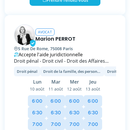
Prendre rendez-vous
AVOCAT
Marion PERROT
5 Rue De Rome, 75008 Paris
Accepte l'aide juridictionnelle
Droit pénal - Droit civil - Droit des Affaires
Droit pénal
Droit de la famille, des personnes et de leur patrimoine
Avocate inscrite au barreau de Paris, je vous
conseille et vous assiste, que vous soyez une
Lun
Mar
Mer
Jeu
entreprise ou un particulier.
10 août
11 août
12 août
13 août
6:00
6:00
6:00
6:00
6:30
6:30
6:30
6:30
7:00
7:00
7:00
7:00