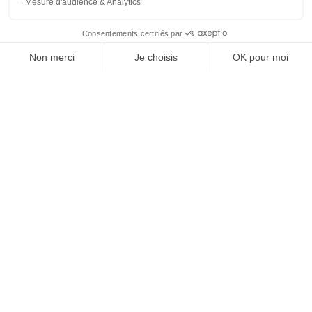
À un clic de votre solution juridique.
Allaw
Linkedin
Instagram
Youtube
Professionnels du droit
Parcours notaire
Notaire en urgence (rapidité)