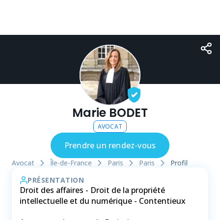
Marie BODET
AVOCAT
Prendre un rendez-vous
Avocat
Île-de-France
Paris
Paris
Profil
PRÉSENTATION
Droit des affaires - Droit de la propriété
intellectuelle et du numérique - Contentieux