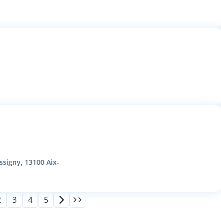
ssigny, 13100 Aix-
2
3
4
5