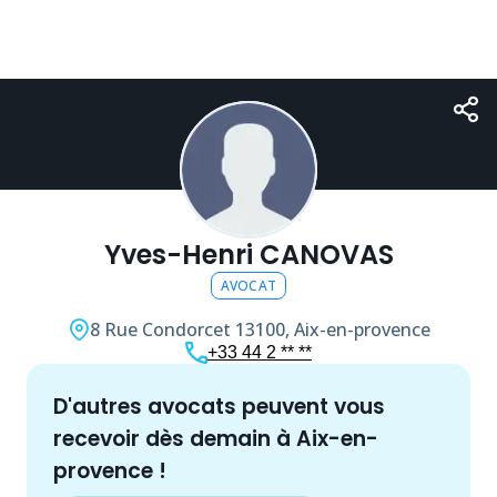
Yves-Henri CANOVAS
AVOCAT
8 Rue Condorcet
13100, Aix-en-provence
+33 44 2 ** **
d'autres
avocat
s peuvent vous
recevoir dès demain à
Aix-en-
provence
!