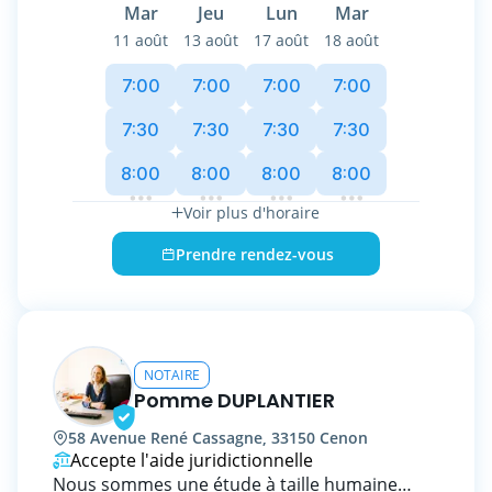
immobilier, gestion de patrimoine et droit des
Mar
Jeu
Lun
Mar
affaires.
11 août
13 août
17 août
18 août
Avec son équipe, elle saura vous conseiller et
réaliser tous les actes notariés dont vous
7:00
7:00
7:00
7:00
pourriez avoir besoin dans les moments
importants de votre vie: mariage, PACS,
7:30
7:30
7:30
7:30
divorce, séparation, acquisition, vente,
8:00
8:00
8:00
8:00
donation et succession, etc.
Au service et à l'écoute de ses clients elle sera
Voir plus d'horaire
à vos côtés et vous accompagnera à chaque
étape.
Prendre rendez-vous
L'engagement de son Etude : vous garantir
des solutions claires et efficaces, un
accompagnement personnalisé et une
relation de confiance.
NOTAIRE
Pomme DUPLANTIER
58 Avenue René Cassagne, 33150 Cenon
Accepte l'aide juridictionnelle
Nous sommes une étude à taille humaine