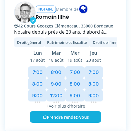
Membre de
NOTAIRE
Romain Illhé
42 Cours Georges Clémenceau, 33000 Bordeaux
Notaire depuis près de 20 ans, d'abord à
Ambares et Lagrave (Gironde), et depuis
Droit général
Patrimoine et fiscalité
Droit de l'immobilier
octobre 2025 à Bordeaux, j'interviens dans le
domaine traditionnel du notariat (Immobilier
Lun
Mar
Mer
Jeu
des particuliers, droit de la famille...), et j'ai pu,
17 août
18 août
19 août
20 août
au fil des années et des formations suivies,
développer un ensemble de compétences en
7:00
8:00
7:00
7:00
matière d'immobilier complexe et
professionnel, de structuration et
8:00
9:00
8:00
8:00
transmission du patrimoine du chef
9:00
12:00
9:00
9:00
d'entreprise et du professionnel libéral, et
également dans la mise en place de mesures
Voir plus d'horaire
d'anticipation patrimoniale à destination de
chaque personne soucieuse de son avenir et
Prendre rendez-vous
celui de ses proches.