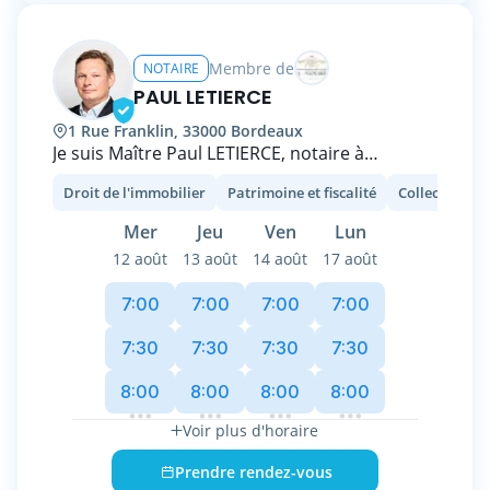
Membre de
NOTAIRE
PAUL LETIERCE
1 Rue Franklin, 33000 Bordeaux
Je suis Maître Paul LETIERCE, notaire à
Bordeaux, où j’exerce au sein de l’Office
Droit de l'immobilier
Patrimoine et fiscalité
Collectivité t
Notarial des Grands Hommes après plusieurs
années d’expérience.
Mer
Jeu
Ven
Lun
12 août
13 août
14 août
17 août
Diplômé de Paris-Panthéon-Assas et du
Centre de Formation Professionnelle des
7:00
7:00
7:00
7:00
Notaires, j’ai construit mon expertise autour
du droit immobilier, de la promotion
7:30
7:30
7:30
7:30
immobilière, de la VEFA et des financements
8:00
8:00
8:00
8:00
complexes.
Voir plus d'horaire
Mon rôle est de sécuriser vos projets, qu’il
s’agisse d’une acquisition, d’une vente, d’une
Prendre rendez-vous