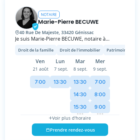
et 14h et après 19h.
NOTAIRE
Marie-Pierre BECUWE
40 Rue De Majeste, 33420 Génissac
Je suis Marie-Pierre BECUWE, notaire à
GENISSAC, aux portes de LIBOURNE,
Droit de la famille
Droit de l'immobilier
Patrimoine et fisc
spécialisée dans le droit immobilier et le droit
de la famille.
Ven
Lun
Mar
Mer
21 août
7 sept.
8 sept.
9 sept.
Forte de plus de 25 années d'expérience, je
m'engage à fournir un service de qualité,
7:00
13:30
13:30
7:00
transparent et adapté à vos besoins.
14:30
8:00
Ma mission va bien au-delà des actes. Ce qui
15:30
9:00
compte pour moi c’est de vous offrir un
accompagnement et un conseil personnalisé
Voir plus d'horaire
et éclairé, en amont de vos projets, afin de
vous permettre de prendre sereinement les
Prendre rendez-vous
bonnes décisions.