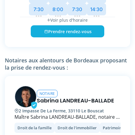
Kedge Business School, Maître Bastien
7:30
8:00
7:30
14:30
NORMAND a en outre enseigné le droit dans
plusieurs Universités françaises en Métropole
Voir plus d'horaire
et en Outre-mer pendant ses années de
doctorat. Il publie également régulièrement
Prendre rendez-vous
dans les Echos Judiciaires Girondins.
N’hésitez pas à prendre RDV, la consultation
est gratuite.
Notaires aux alentours de Bordeaux proposant
la prise de rendez-vous :
NOTAIRE
Sabrina LANDREAU-BALLADE
2 Impasse De La Ferme, 33110 Le Bouscat
Maître Sabrina LANDREAU-BALLADE, notaire à
LE BOUSCAT, se propose de vous
Droit de la famille
Droit de l'immobilier
Patrimoine et fisc
accompagner en droit de la famille, droit