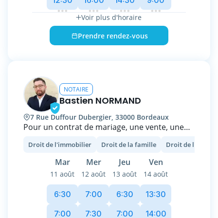
rendez-vous pour échanger sur vos projets et
obtenir des réponses à vos questions
Voir plus d'horaire
juridiques.
Prendre rendez-vous
NOTAIRE
Bastien NORMAND
7 Rue Duffour Dubergier, 33000 Bordeaux
Pour un contrat de mariage, une vente, une
succession, une donation ou pour toute autre
Droit de l'immobilier
Droit de la famille
Droit de l'entrep
question relative au droit de la famille, au
droit immobilier et au droit commercial,
Mar
Mer
Jeu
Ven
l'office notarial de Maître Bastien NORMAND,
11 août
12 août
13 août
14 août
situé au pied des stations Hôtel de ville et de
la place Pey Berland vous accueille, vous
6:30
7:00
6:30
13:30
conseille et vous aide.
Titulaire du diplôme de Notaire et diplômé de
7:00
7:30
7:00
14:00