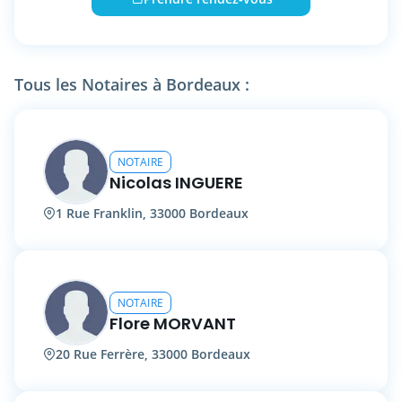
les besoins.
L’étude est située au 11, cours Georges
Mandel, 33340 Lesparre-Médoc.
Elle est joignable au 05 56 41 03 17.
Tous les Notaires à Bordeaux :
Maître AIELLO place la confiance, la clarté et
l’intégrité au cœur de son exercice.
NOTAIRE
Nicolas INGUERE
1 Rue Franklin, 33000 Bordeaux
NOTAIRE
Flore MORVANT
20 Rue Ferrère, 33000 Bordeaux