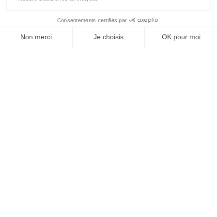
À un clic de votre solution juridique.
Allaw
Linkedin
Instagram
Youtube
Professionnels du droit
Parcours notaire
Notaire en urgence (rapidité)