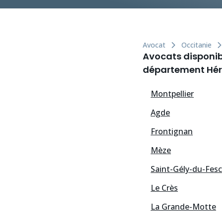
Avocat
Occitanie
Avocats disponibl
département Héra
Montpellier
Agde
Frontignan
Mèze
Saint-Gély-du-Fesc
Le Crès
La Grande-Motte