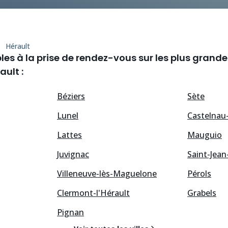
Hérault
es à la prise de rendez-vous sur les plus grandes
ult :
Béziers
Sète
Lunel
Castelnau-
Lattes
Mauguio
Juvignac
Saint-Jea
Villeneuve-lès-Maguelone
Pérols
Clermont-l'Hérault
Grabels
Pignan