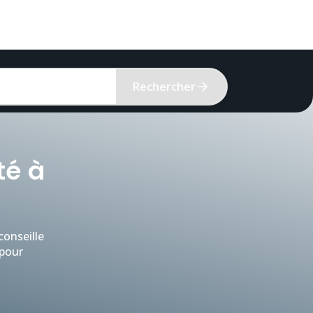
Rechercher
té à
conseille
 pour