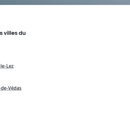
 villes du
le-Lez
n-de-Védas