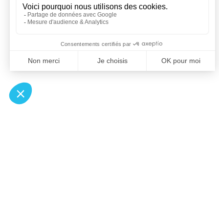
À un clic de votre solution juridique.
Allaw
Pa