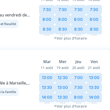
 une attention
.
7:30
7:30
7:30
7:30
 au vendredi de
je veille à ce que
8:00
8:00
8:00
8:00
es actes qu'il
t fiscalité
vre pour assurer
 depuis mes
8:30
8:30
8:30
8:30
nibilité et une
on de confiance
dans le respect
Voir plus d'horaire
 et d’un accès
nseignements !
Mar
Mer
Jeu
Ven
11 août
19 août
20 août
21 août
13:00
12:30
7:00
13:00
ée à Marseille,
13:30
13:00
7:30
13:30
n accompagnement
 la famille
e vie, pour
14:00
13:30
8:00
14:00
Voir plus d'horaire