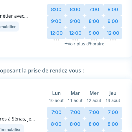
8:00
8:00
7:00
8:00
 métier avec
9:00
9:00
8:00
9:00
mmobilier
019, j’exerce
12:00
12:00
9:00
12:00
n d’une Etude
uve un équilibre
Voir plus d'horaire
 de pairs dont
ommercial,
lièrement. Ce qui
roposant la prise de rendez-vous :
thie, une
 professionnelle.
thousiasme de ma
Lun
Mar
Mer
Jeu
mes clients dans
10 août
11 août
12 août
13 août
nnel, je me tiens
7:00
7:00
7:00
7:00
s accompagner.
res à Sénas, je
cier d’un
8:00
8:00
8:00
8:00
et des
l'immobilier
er 2 et diplômée