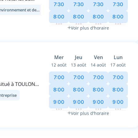
7:30
7:30
7:30
7:30
 l’âme
Droit de l'environnement et de l'urbanisme
ents clés de leur
8:00
8:00
8:00
8:00
s, de me muer en
ent une clientèle
Voir plus d'horaire
mmobilier
ence m' a valu
ynamisme, ma
Mer
Jeu
Ven
Lun
iction, je
12 août
13 août
14 août
17 août
 responsabilités,
volonté d’innover
7:00
7:00
7:00
7:00
 situé à TOULON
8:00
8:00
8:00
8:00
Routes, 28
entreprise
arking privé et se
9:00
9:00
9:00
9:00
us proche (A50).
 10 mètres à pied
Voir plus d'horaire
es clients et
AISNEY,