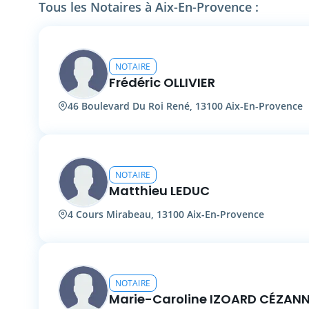
dynamique et réactif, vous apporte son assistan
Tous les Notaires à Aix-En-Provence :
vous accompagne dans tous les projets qui mar
différentes étapes de votre vie (droit immobilier,
famille, droit commercial et des sociétés, fiscalité
droit de l'urbanisme).
NOTAIRE
Frédéric OLLIVIER
46 Boulevard Du Roi René, 13100 Aix-En-Provence
NOTAIRE
Matthieu LEDUC
4 Cours Mirabeau, 13100 Aix-En-Provence
NOTAIRE
Marie-Caroline IZOARD CÉZAN