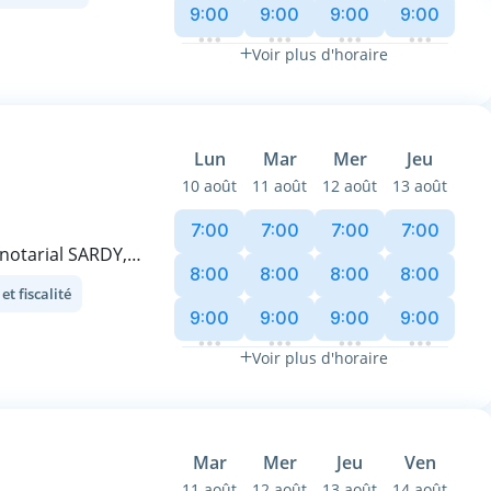
9:00
9:00
9:00
9:00
s offrir un conseil
Voir plus d'horaire
us accompagne
iliers, de droit
de conseil aux
our concevoir des
Lun
Mar
Mer
Jeu
e vos démarches.
10 août
11 août
12 août
13 août
s publiques"
 vie à vos
7:00
7:00
7:00
7:00
 notarial SARDY,
8:00
8:00
8:00
8:00
compagne
t fiscalité
hes juridiques et
9:00
9:00
9:00
9:00
Voir plus d'horaire
aque étape des
rats, ventes,
que transaction.
e rigueur les
Mar
Mer
Jeu
Ven
, PACS,
11 août
12 août
13 août
14 août