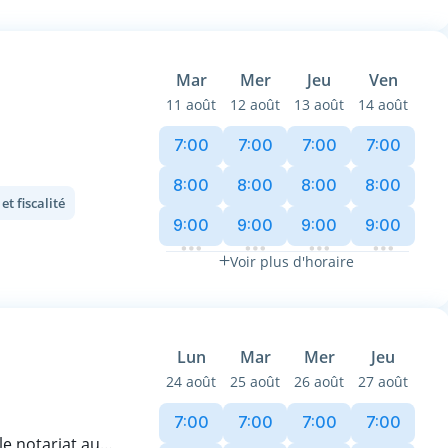
vet.
Mar
Mer
Jeu
Ven
11 août
12 août
13 août
14 août
lle ou en gestion
ou partages
7:00
7:00
7:00
7:00
ière, un projet
8:00
8:00
8:00
8:00
t fiscalité
ans une relation
9:00
9:00
9:00
9:00
Voir plus d'horaire
 ? Prenez rendez-
Lun
Mar
Mer
Jeu
24 août
25 août
26 août
27 août
7:00
7:00
7:00
7:00
e notariat au