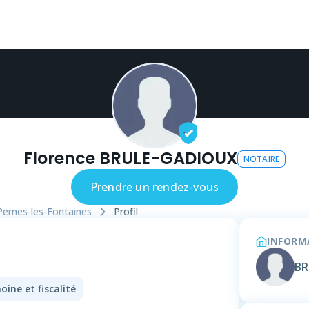
Florence BRULE-GADIOUX
NOTAIRE
Prendre un rendez-vous
Pernes-les-Fontaines
Profil
INFORMA
BR
oine et fiscalité