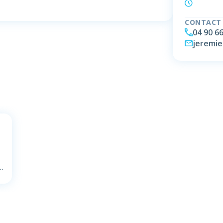
CONTACT
04 90 66
jeremie
aulle, 84210 Pernes-les-fontaines