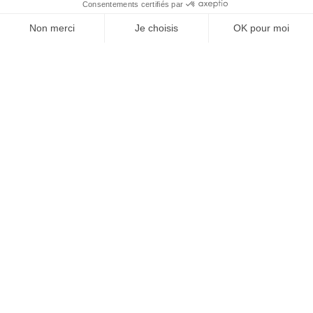
À un clic de votre solution juridique.
Allaw
Linkedin
Instagram
Youtube
Professionnels du droit
Parcours notaire
Notaire en urgence (rapidité)
Transparence & suivi clair
Notaire depuis l’étranger