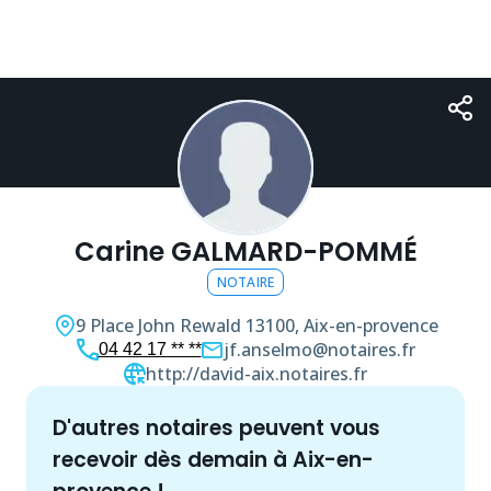
Carine GALMARD-POMMÉ
NOTAIRE
9 Place John Rewald
13100, Aix-en-provence
jf.anselmo@notaires.fr
04 42 17 ** **
http://david-aix.notaires.fr
d'autres
notaire
s peuvent vous
recevoir dès demain à
Aix-en-