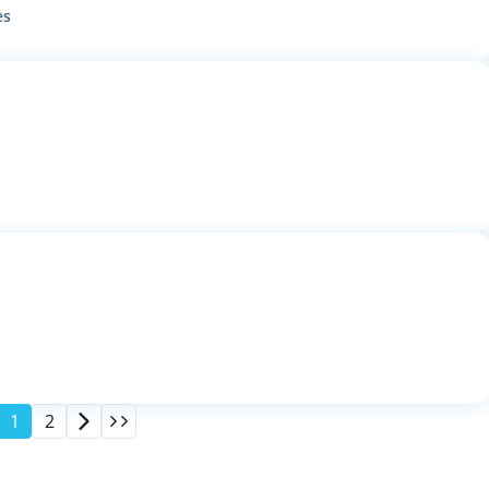
es
1
2