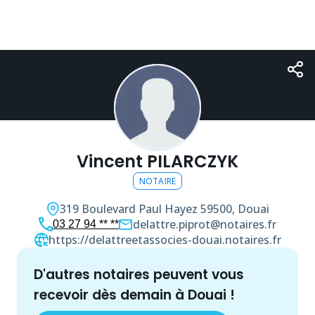
Vincent PILARCZYK
NOTAIRE
319 Boulevard Paul Hayez
59500, Douai
delattre.piprot@notaires.fr
03 27 94 ** **
https://delattreetassocies-douai.notaires.fr
d'autres
notaire
s peuvent vous
recevoir dès demain à
Douai
!