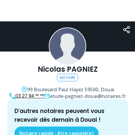
Nicolas PAGNIEZ
NOTAIRE
99 Boulevard Paul Hayez
59500, Douai
etude-pagniez-douai@notaires.fr
03 27 94 ** **
d'autres
notaire
s peuvent vous
recevoir dès demain à
Douai
!
Notaire rapide : être rappelé(e)