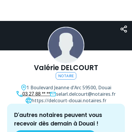
Valérie DELCOURT
NOTAIRE
1 Boulevard Jeanne d’Arc
59500, Douai
selarl.delcourt@notaires.fr
03 27 88 ** **
https://delcourt-douai.notaires.fr
d'autres
notaire
s peuvent vous
recevoir dès demain à
Douai
!