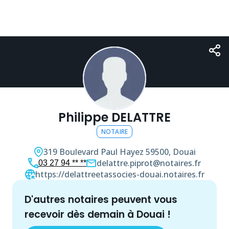
Philippe DELATTRE
NOTAIRE
319 Boulevard Paul Hayez
59500, Douai
delattre.piprot@notaires.fr
03 27 94 ** **
https://delattreetassocies-douai.notaires.fr
d'autres
notaire
s peuvent vous
recevoir dès demain à
Douai
!