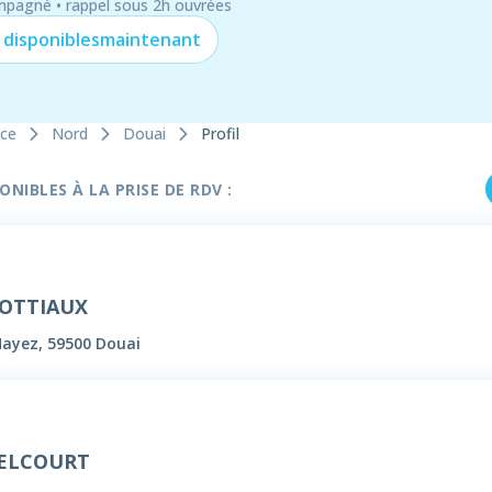
mpagné • rappel sous 2h ouvrées
 disponibles
maintenant
nce
Nord
Douai
Profil
NIBLES À LA PRISE DE RDV :
LOTTIAUX
Hayez, 59500 Douai
DELCOURT