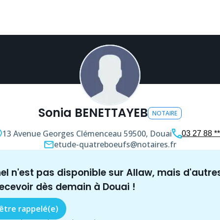
Sonia BENETTAYEB
NOTAIRE
13 Avenue Georges Clémenceau
59500, Douai
03 27 88 **
etude-quatreboeufs@notaires.fr
nel n'est pas disponible sur Allaw, mais
d'autre
recevoir dès demain à
Douai
!
 être rappelé(e)