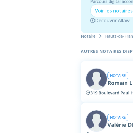
Parcours digital acco
Voir les
notaire
s
Découvrir Allaw
Notaire
Hauts-de-Fra
AUTRES NOTAIRES DISPO
NOTAIRE
Romain 
319 Boulevard Paul 
NOTAIRE
Valérie 