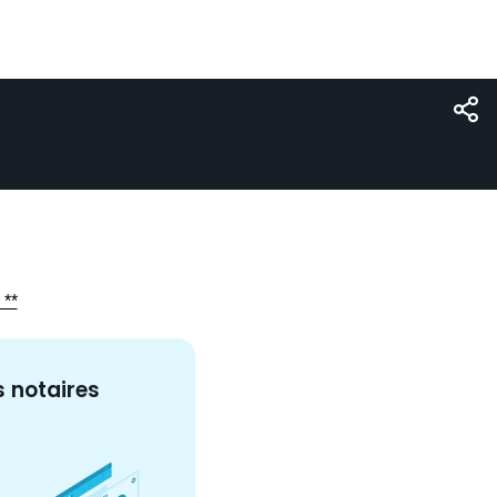
 **
s
notaire
s