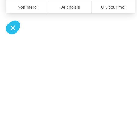
À un clic de votre solution juridique.
Allaw
Pa
Linkedin
Notair
Instagram
Transp
Youtube
Notair
Professionnels du droit
Notair
Recherches fréquentes