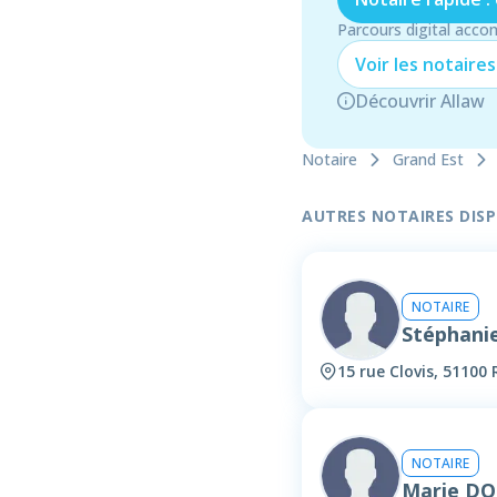
Parcours digital acco
Voir les
notaire
s
Découvrir Allaw
Notaire
Grand Est
AUTRES NOTAIRES DISPO
NOTAIRE
Stéphani
15 rue Clovis, 51100
NOTAIRE
Marie D