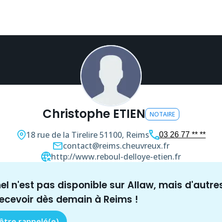
Christophe ETIEN
NOTAIRE
18 rue de la Tirelire
51100, Reims
03 26 77 ** **
contact@reims.cheuvreux.fr
http://www.reboul-delloye-etien.fr
nel n'est pas disponible sur Allaw, mais
d'autre
recevoir dès demain à
Reims
!
 être rappelé(e)