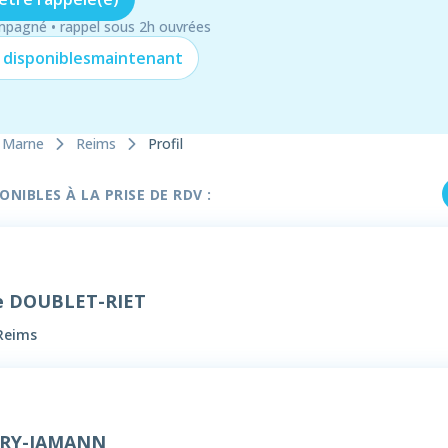
mpagné • rappel sous 2h ouvrées
 disponibles
maintenant
Marne
Reims
Profil
NIBLES À LA PRISE DE RDV :
e DOUBLET-RIET
 Reims
ORY-JAMANN