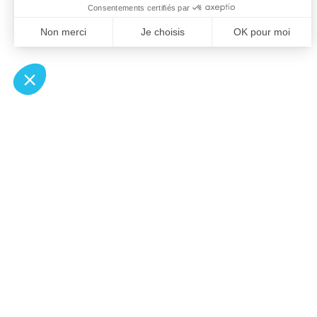
À un clic de votre solution juridique.
Allaw
Pa
Linkedin
Notair
Instagram
Transp
Youtube
Notair
Professionnels du droit
Notair