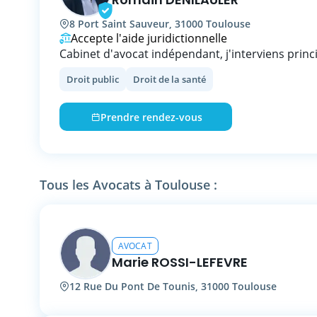
8 Port Saint Sauveur, 31000 Toulouse
Accepte l'aide juridictionnelle
Cabinet d'avocat indépendant, j'interviens prin
les domaines suivants : - Droit public et admini
Droit public
Droit de la santé
publique, fonction publique, collectivités territor
publics, mobilités et droit public des transports)
professions de santé et du médico-social (struc
Prendre rendez-vous
de santé, exercice libéral, et structures publiqu
médico-sociales) - Créances & Dettes (recouvre
et contestation des titres exécutoires et contrai
organismes publics ou parapublic) - Procédure
Tous les Avocats à Toulouse :
avez une question sur nos services ? Discutons-
rendez-vous !
AVOCAT
Marie ROSSI-LEFEVRE
12 Rue Du Pont De Tounis, 31000 Toulouse