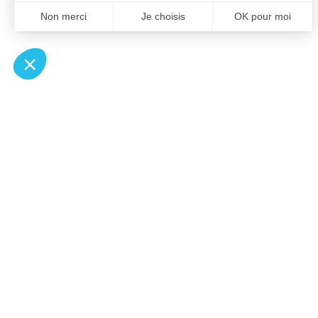
À un clic de votre solution juridique.
Allaw
Pa
Linkedin
Notair
Instagram
Transp
Youtube
Notair
Professionnels du droit
Notair
Recherches fréquentes