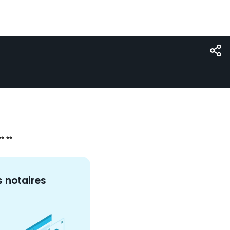
* **
s
notaire
s