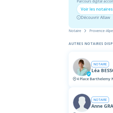
Parcours digital acco
Voir les
notaire
s
Découvrir Allaw
Notaire
Provence-Alpe
AUTRES NOTAIRES DISPO
NOTAIRE
Léa BES
4 Place Barthelemy 
NOTAIRE
Anne GR