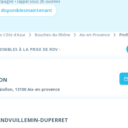
mpagné • rappel sous 2h ouvrées
 disponibles
maintenant
s-Côte d'Azur
Bouches-du-Rhône
Aix-en-Provence
Profi
NIBLES À LA PRISE DE RDV :
SON
Niollon, 13100 Aix-en-provence
ANDVUILLEMIN-DUPERRET