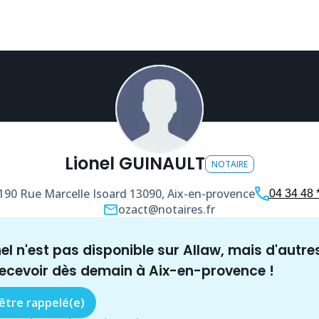
Lionel GUINAULT
NOTAIRE
190 Rue Marcelle Isoard
13090, Aix-en-provence
04 34 48 *
ozact@notaires.fr
nel n'est pas disponible sur Allaw, mais
d'autre
recevoir dès demain à
Aix-en-provence
!
 être rappelé(e)