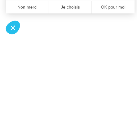
À un clic de votre solution juridique.
Allaw
Pa
Linkedin
Notair
Instagram
Transp
Youtube
Notair
Professionnels du droit
Notair
Recherches fréquentes