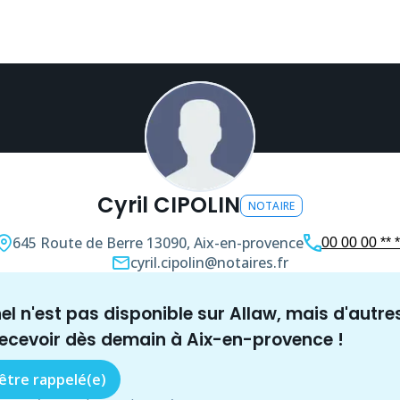
Cyril CIPOLIN
NOTAIRE
645 Route de Berre
13090, Aix-en-provence
00 00 00 ** *
cyril.cipolin@notaires.fr
nel n'est pas disponible sur Allaw, mais
d'autre
recevoir dès demain à
Aix-en-provence
!
 être rappelé(e)