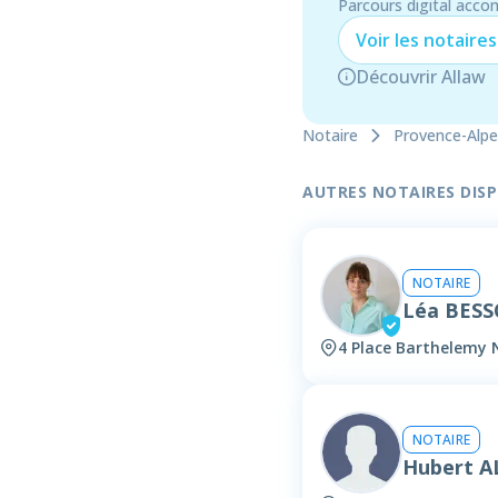
Parcours digital acco
Voir les
notaire
s
Découvrir Allaw
Notaire
Provence-Alpe
AUTRES NOTAIRES DISPO
NOTAIRE
Léa BES
4 Place Barthelemy 
NOTAIRE
Hubert A