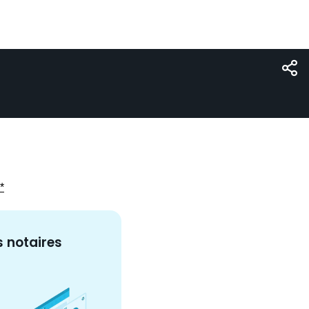
*
s
notaire
s