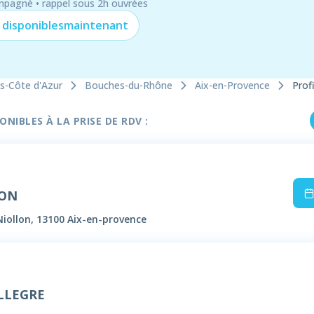
mpagné • rappel sous 2h ouvrées
 disponibles
maintenant
s-Côte d'Azur
Bouches-du-Rhône
Aix-en-Provence
Profi
NIBLES À LA PRISE DE RDV :
SON
Niollon, 13100 Aix-en-provence
LLEGRE