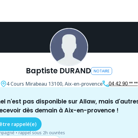
Baptiste DURAND
NOTAIRE
4 Cours Mirabeau
13100, Aix-en-provence
04 42 90 ** **
nel n'est pas disponible sur Allaw, mais
d'autre
recevoir dès demain à
Aix-en-provence
!
 être rappelé(e)
mpagné • rappel sous 2h ouvrées