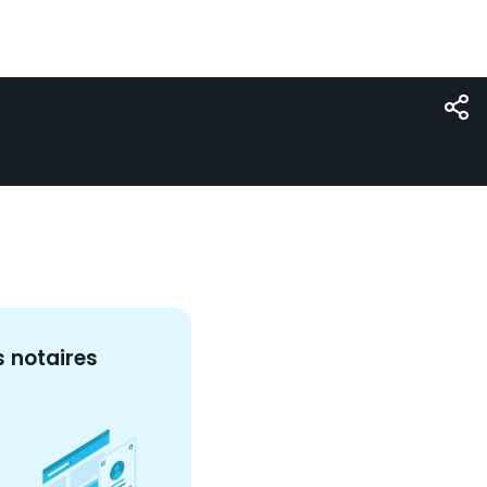
s
notaire
s