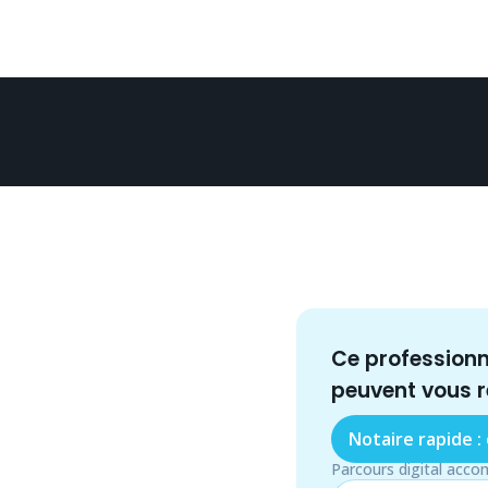
Ce profession
peuvent vous 
Notaire rapide :
Parcours digital acco