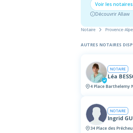
Voir les
notaire
s
Découvrir Allaw
Notaire
Provence-Alpe
AUTRES NOTAIRES DISPO
NOTAIRE
Léa BES
4 Place Barthelemy 
NOTAIRE
Ingrid G
34 Place des Précheu