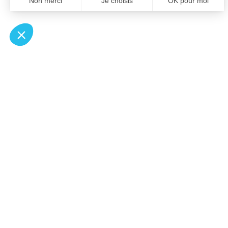
À un clic de votre solution juridique.
Allaw
Pa
Linkedin
Notair
Instagram
Transp
Youtube
Notair
Professionnels du droit
Notair
Recherches fréquentes
Notaires
Paris
Notaires
Nantes
Notaires
Nice
Notaires
Montpell