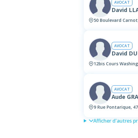
AVOCAT
David LL
50 Boulevard Carnot
AVOCAT
David D
12bis Cours Washing
AVOCAT
Aude GR
9 Rue Pontarique, 4
Afficher d'autres p