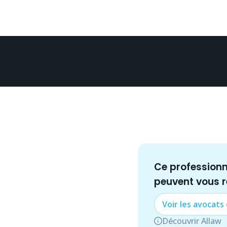
Ce profession
peuvent vous 
Voir les
avocat
s
Découvrir Allaw