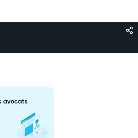
s
avocat
s