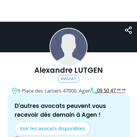
Alexandre LUTGEN
AVOCAT
9 Place des Laitiers
47000, Agen
09 50 47 ** **
d'autres
avocat
s peuvent vous
recevoir dès demain à
Agen
!
Voir les
avocat
s disponibles