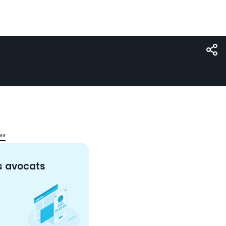
**
s
avocat
s