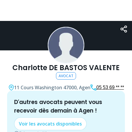
Charlotte DE BASTOS VALENTE
AVOCAT
11 Cours Washington
47000, Agen
05 53 69 ** **
d'autres
avocat
s peuvent vous
recevoir dès demain à
Agen
!
Voir les
avocat
s disponibles