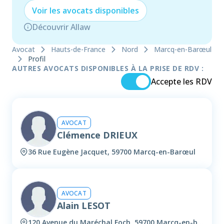
Voir les
avocat
s disponibles
Découvrir Allaw
Avocat
Hauts-de-France
Nord
Marcq-en-Barœul
Profil
AUTRES AVOCATS DISPONIBLES À LA PRISE DE RDV :
Accepte les RDV
AVOCAT
Clémence DRIEUX
36 Rue Eugène Jacquet, 59700 Marcq-en-Barœul
AVOCAT
Alain LESOT
120 Avenue du Maréchal Foch, 59700 Marcq-en-barœul