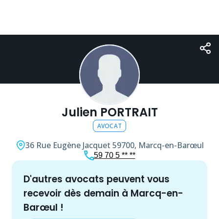
Julien PORTRAIT
AVOCAT
36 Rue Eugène Jacquet
59700, Marcq-en-Barœul
59 70 5 ** **
d'autres
avocat
s peuvent vous
recevoir dès demain à
Marcq-en-
Barœul
!