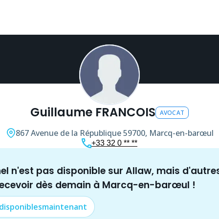
Guillaume FRANCOIS
AVOCAT
867 Avenue de la République
59700, Marcq-en-barœul
+33 32 0 ** **
nel n'est pas disponible sur Allaw, mais
d'autre
recevoir dès demain à
Marcq-en-barœul
!
 disponibles
maintenant