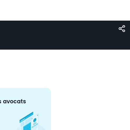
s
avocat
s