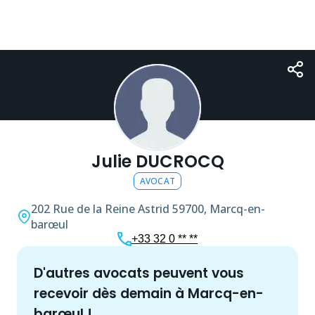
Julie DUCROCQ
AVOCAT
202 Rue de la Reine Astrid
59700, Marcq-en-
barœul
+33 32 0 ** **
d'autres
avocat
s peuvent vous
recevoir dès demain à
Marcq-en-
barœul
!