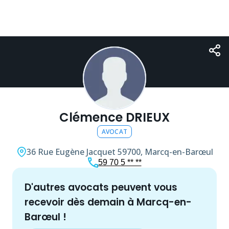
Clémence DRIEUX
AVOCAT
36 Rue Eugène Jacquet
59700, Marcq-en-Barœul
59 70 5 ** **
d'autres
avocat
s peuvent vous
recevoir dès demain à
Marcq-en-
Barœul
!