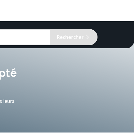
Rechercher
apté
s leurs