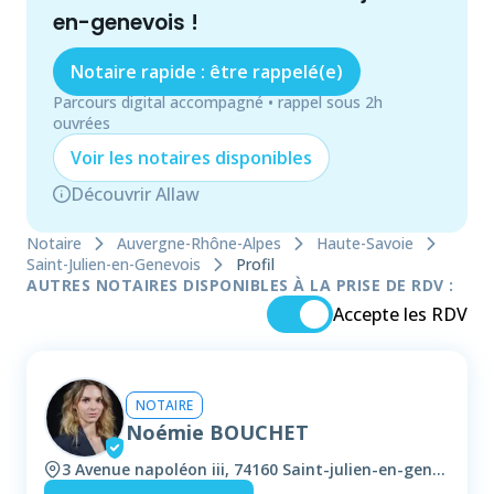
en-genevois
!
Notaire rapide : être rappelé(e)
Parcours digital accompagné • rappel sous 2h
ouvrées
Voir les
notaire
s disponibles
Découvrir Allaw
Notaire
Auvergne-Rhône-Alpes
Haute-Savoie
Saint-Julien-en-Genevois
Profil
AUTRES NOTAIRES DISPONIBLES À LA PRISE DE RDV :
Accepte les RDV
NOTAIRE
Noémie BOUCHET
3 Avenue napoléon iii, 74160 Saint-julien-en-genevois