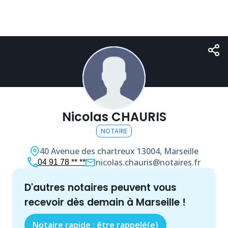
Nicolas CHAURIS
NOTAIRE
40 Avenue des chartreux
13004, Marseille
nicolas.chauris@notaires.fr
04 91 78 ** **
d'autres
notaire
s peuvent vous
recevoir dès demain à
Marseille
!
Notaire rapide : être rappelé(e)