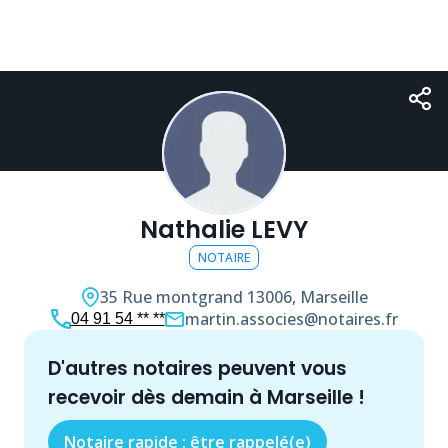
Nathalie LEVY
NOTAIRE
35 Rue montgrand
13006, Marseille
martin.associes@notaires.fr
04 91 54 ** **
d'autres
notaire
s peuvent vous
recevoir dès demain à
Marseille
!
Notaire rapide : être rappelé(e)