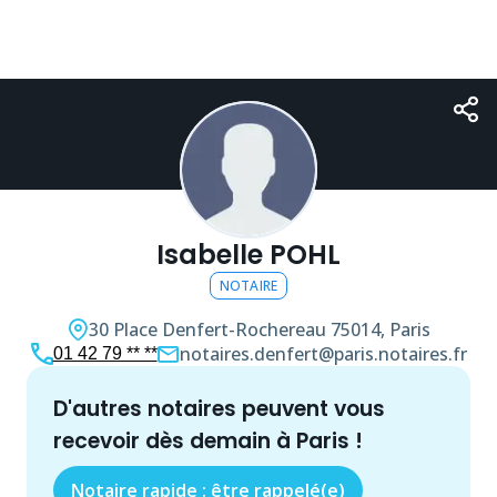
Isabelle POHL
NOTAIRE
30 Place Denfert-Rochereau
75014, Paris
notaires.denfert@paris.notaires.fr
01 42 79 ** **
d'autres
notaire
s peuvent vous
recevoir dès demain à
Paris
!
Notaire rapide : être rappelé(e)